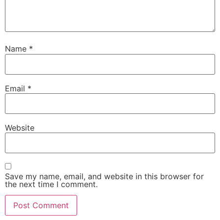
Name
*
Email
*
Website
Save my name, email, and website in this browser for
the next time I comment.