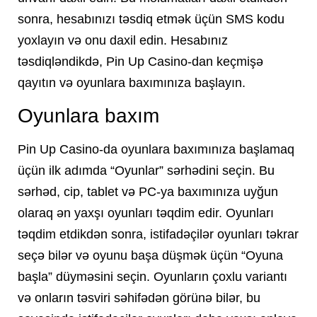
sonra, hesabınızı təsdiq etmək üçün SMS kodu
yoxlayın və onu daxil edin. Hesabınız
təsdiqləndikdə, Pin Up Casino-dan keçmişə
qayıtın və oyunlara baxımınıza başlayın.
Oyunlara baxım
Pin Up Casino-da oyunlara baxımınıza başlamaq
üçün ilk adımda “Oyunlar” sərhədini seçin. Bu
sərhəd, cip, tablet və PC-ya baxımınıza uyğun
olaraq ən yaxşı oyunları təqdim edir. Oyunları
təqdim etdikdən sonra, istifadəçilər oyunları təkrar
seçə bilər və oyunu başa düşmək üçün “Oyuna
başla” düyməsini seçin. Oyunların çoxlu variantı
və onların təsviri səhifədən görünə bilər, bu