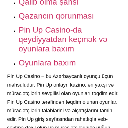
Qalib olma şansı
Qazancın qorunması
Pin Up Casino-da
qeydiyyatdan keçmək və
oyunlara baxım
Oyunlara baxım
Pin Up Casino – bu Azərbaycanlı oyunçu üçün
məhsuludur. Pin Up onlayn kazino, ən yaxşı və
müraciətçilərin sevgilisi olan oyunları təqdim edir.
Pin Up Casino tərəfindən təqdim olunan oyunlar,
müraciətçilərin tələblərini və əlçatışlarını təmin
edir. Pin Up giriş sayfasından rahatlıqla veb-
saytına daxil olun və müraciətçilərinizə uyğun