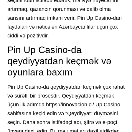
seçimindən istifadə edərək, maliyyə həyecanını
artırmaq, qazancın qorunması və qalib olma
şansını artırmaq imkanı verir. Pin Up Casino-dan
faydaları və nəticələri Azərbaycanlılar üçün çox
ciddi və pozitivdir.
Pin Up Casino-da
qeydiyyatdan keçmək və
oyunlara baxım
Pin Up Casino-da qeydiyyatdan keçmək çox rahat
və sürətli bir prosesdir. Qeydiyyatdan keçmək
üçün ilk adımda https://innovacion.cl/ Up Casino
sahifasına keçid edin və “Qeydiyyat” düyməsini
seçin. Daha sonra istifadəçi adı, şifrə və e-poçt
ünvanı daxil edin. Bu məlumatları daxil etdikdən