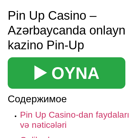
Pin Up Casino –
Azərbaycanda onlayn
kazino Pin-Up
▶️ OYNA
Содержимое
Pin Up Casino-dan faydaları
və nəticələri