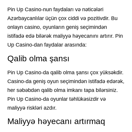
Pin Up Casino-nun faydaları və nəticələri
Azərbaycanlılar üçün çox ciddi və pozitivdir. Bu
onlayn casino, oyunların geniş seçimindən
istifadə edə bilərək maliyyə həyecanını artırır. Pin
Up Casino-dan faydalar arasında:
Qalib olma şansı
Pin Up Casino-da qalib olma şansı çox yüksəkdir.
Casino-da geniş oyun seçimindən istifadə edərək,
her səbəbdən qalib olma imkanı tapa bilərsiniz.
Pin Up Casino-da oyunlar təhlükəsizdir və
maliyyə riskləri azdır.
Maliyyə həyecanı artırmaq