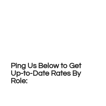
Ping Us Below to Get
Up-to-Date Rates By
Role: