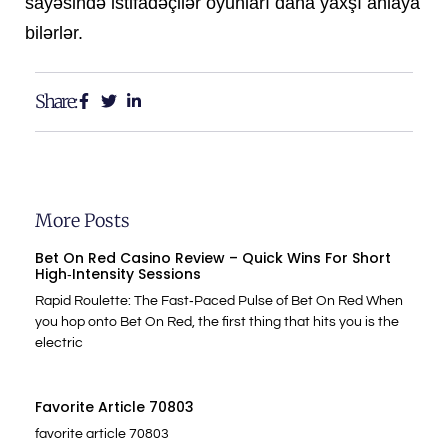
sayəsində istifadəçilər oyunları daha yaxşı anlaya
bilərlər.
Share:
More Posts
Bet On Red Casino Review – Quick Wins For Short
High‑Intensity Sessions
Rapid Roulette: The Fast‑Paced Pulse of Bet On Red When
you hop onto Bet On Red, the first thing that hits you is the
electric
Favorite Article 70803
favorite article 70803