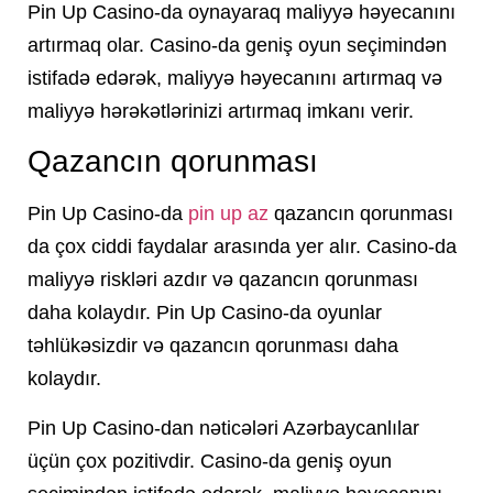
Pin Up Casino-da oynayaraq maliyyə həyecanını
artırmaq olar. Casino-da geniş oyun seçimindən
istifadə edərək, maliyyə həyecanını artırmaq və
maliyyə hərəkətlərinizi artırmaq imkanı verir.
Qazancın qorunması
Pin Up Casino-da
pin up az
qazancın qorunması
da çox ciddi faydalar arasında yer alır. Casino-da
maliyyə riskləri azdır və qazancın qorunması
daha kolaydır. Pin Up Casino-da oyunlar
təhlükəsizdir və qazancın qorunması daha
kolaydır.
Pin Up Casino-dan nəticələri Azərbaycanlılar
üçün çox pozitivdir. Casino-da geniş oyun