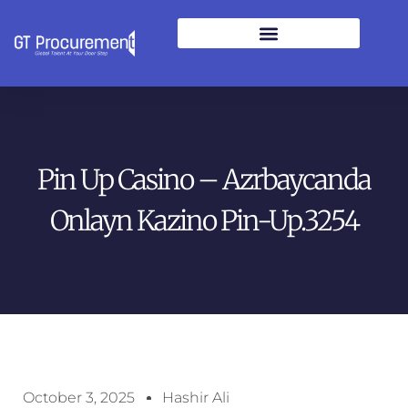
Pin Up Casino – Azrbaycanda
Onlayn Kazino Pin-Up.3254
October 3, 2025
Hashir Ali