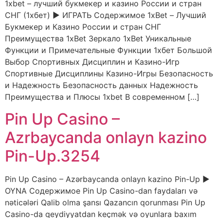
1xbet – лучший букмекер и казино России и стран
СНГ (1хбет) ▶️ ИГРАТЬ Содержимое 1xBet – Лучший
Букмекер и Казино России и стран СНГ
Преимущества 1xBet Зеркало 1xBet Уникальные
Функции и Примечательные Функции 1хбет Большой
Выбор Спортивных Дисциплин и Казино-Игр
Спортивные Дисциплины Казино-Игры Безопасность
и Надежность Безопасность данных Надежность
Преимущества и Плюсы 1xbet В современном […]
Pin Up Casino –
Azrbaycanda onlayn kazino
Pin-Up.3254
Pin Up Casino – Azərbaycanda onlayn kazino Pin-Up ▶️
OYNA Содержимое Pin Up Casino-dan faydaları və
nəticələri Qalib olma şansı Qazancın qorunması Pin Up
Casino-da qeydiyyatdan keçmək və oyunlara baxım