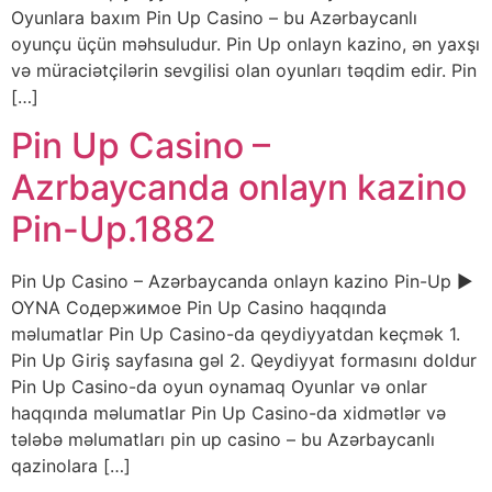
Oyunlara baxım Pin Up Casino – bu Azərbaycanlı
oyunçu üçün məhsuludur. Pin Up onlayn kazino, ən yaxşı
və müraciətçilərin sevgilisi olan oyunları təqdim edir. Pin
[…]
Pin Up Casino –
Azrbaycanda onlayn kazino
Pin-Up.1882
Pin Up Casino – Azərbaycanda onlayn kazino Pin-Up ▶️
OYNA Содержимое Pin Up Casino haqqında
məlumatlar Pin Up Casino-da qeydiyyatdan keçmək 1.
Pin Up Giriş sayfasına gəl 2. Qeydiyyat formasını doldur
Pin Up Casino-da oyun oynamaq Oyunlar və onlar
haqqında məlumatlar Pin Up Casino-da xidmətlər və
tələbə məlumatları pin up casino – bu Azərbaycanlı
qazinolara […]