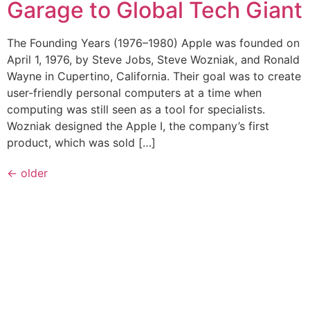
Garage to Global Tech Giant
The Founding Years (1976–1980) Apple was founded on
April 1, 1976, by Steve Jobs, Steve Wozniak, and Ronald
Wayne in Cupertino, California. Their goal was to create
user-friendly personal computers at a time when
computing was still seen as a tool for specialists.
Wozniak designed the Apple I, the company’s first
product, which was sold […]
←
older