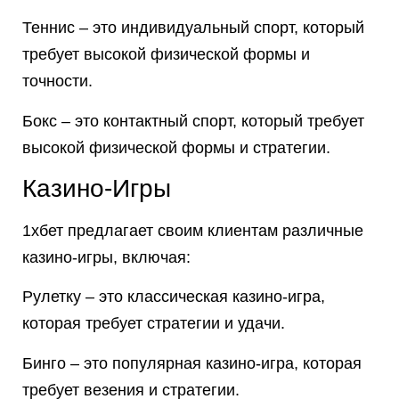
Теннис – это индивидуальный спорт, который
требует высокой физической формы и
точности.
Бокс – это контактный спорт, который требует
высокой физической формы и стратегии.
Казино-Игры
1хбет предлагает своим клиентам различные
казино-игры, включая:
Рулетку – это классическая казино-игра,
которая требует стратегии и удачи.
Бинго – это популярная казино-игра, которая
требует везения и стратегии.