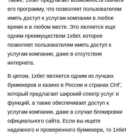
его программу, что позволяет пользователям
иметь доступ к услугам компании в любое
время и в любом месте. Это является еще
одним преимуществом 1хбет, которое
позволяет пользователям иметь доступ к
услугам компании, даже в отсутствие
интернета.
В целом, 1хбет является одним из лучших
букмекеров и казино в России и странах СНГ,
который предлагает широкий спектр услуг и
функций, а также обеспечивает доступ к
услугам компании, даже в случае блокировки
официального сайта. Если вы ищете
надежного и проверенного букмекера, то 1хбет