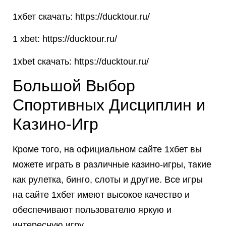
1хбет скачать: https://ducktour.ru/
1 xbet: https://ducktour.ru/
1xbet скачать: https://ducktour.ru/
Большой Выбор
Спортивных Дисциплин и
Казино-Игр
Кроме того, на официальном сайте 1хбет вы
можете играть в различные казино-игры, такие
как рулетка, бинго, слоты и другие. Все игры
на сайте 1хбет имеют высокое качество и
обеспечивают пользователю яркую и
интересную игру.