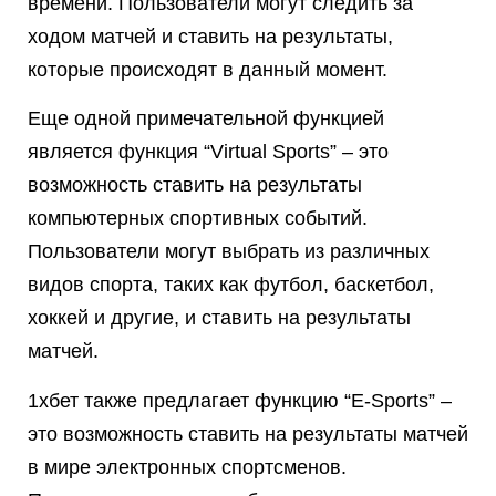
времени. Пользователи могут следить за
ходом матчей и ставить на результаты,
которые происходят в данный момент.
Еще одной примечательной функцией
является функция “Virtual Sports” – это
возможность ставить на результаты
компьютерных спортивных событий.
Пользователи могут выбрать из различных
видов спорта, таких как футбол, баскетбол,
хоккей и другие, и ставить на результаты
матчей.
1хбет также предлагает функцию “E-Sports” –
это возможность ставить на результаты матчей
в мире электронных спортсменов.