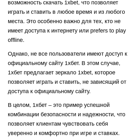
возможность скачать 1xbet, что позволяет
играть и ставить в любое время и из любого
места. Это особенно важно для тех, кто не
имеет доступа к интернету или prefers to play
offline.
Однако, не все пользователи имеют доступ к
официальному сайту 1хбет. В этом случае,
1хбет предлагает зеркало 1xbet, которое
позволяет играть и ставить, не зависящий от
доступа к официальному сайту.
В целом, 1хбет – это пример успешной
комбинации безопасности и надежности, что
позволяет клиентам чувствовать себя
уверенно и комфортно при игре и ставках.