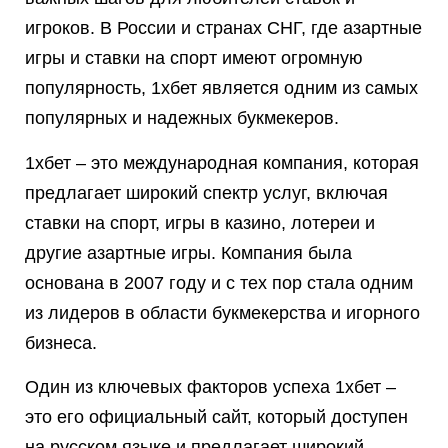
игроков. В России и странах СНГ, где азартные
игры и ставки на спорт имеют огромную
популярность, 1хбет является одним из самых
популярных и надежных букмекеров.
1хбет – это международная компания, которая
предлагает широкий спектр услуг, включая
ставки на спорт, игры в казино, лотереи и
другие азартные игры. Компания была
основана в 2007 году и с тех пор стала одним
из лидеров в области букмекерства и игорного
бизнеса.
Один из ключевых факторов успеха 1хбет –
это его официальный сайт, который доступен
на русском языке и предлагает широкий