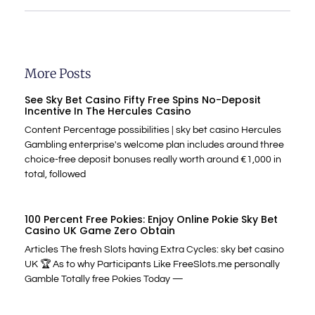
More Posts
See Sky Bet Casino Fifty Free Spins No-Deposit
Incentive In The Hercules Casino
Content Percentage possibilities | sky bet casino Hercules
Gambling enterprise's welcome plan includes around three
choice-free deposit bonuses really worth around €1,000 in
total, followed
100 Percent Free Pokies: Enjoy Online Pokie Sky Bet
Casino UK Game Zero Obtain
Articles The fresh Slots having Extra Cycles: sky bet casino
UK 🏆 As to why Participants Like FreeSlots.me personally
Gamble Totally free Pokies Today —