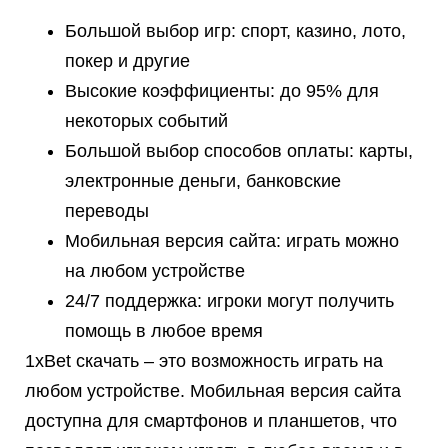
Большой выбор игр: спорт, казино, лото,
покер и другие
Высокие коэффициенты: до 95% для
некоторых событий
Большой выбор способов оплаты: карты,
электронные деньги, банковские
переводы
Мобильная версия сайта: играть можно
на любом устройстве
24/7 поддержка: игроки могут получить
помощь в любое время
1xBet скачать – это возможность играть на
любом устройстве. Мобильная версия сайта
доступна для смартфонов и планшетов, что