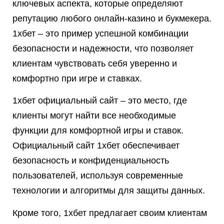
ключевых аспекта, которые определяют
репутацию любого онлайн-казино и букмекера.
1хбет – это пример успешной комбинации
безопасности и надежности, что позволяет
клиентам чувствовать себя уверенно и
комфортно при игре и ставках.
1хбет официальный сайт – это место, где
клиенты могут найти все необходимые
функции для комфортной игры и ставок.
Официальный сайт 1хбет обеспечивает
безопасность и конфиденциальность
пользователей, используя современные
технологии и алгоритмы для защиты данных.
Кроме того, 1хбет предлагает своим клиентам