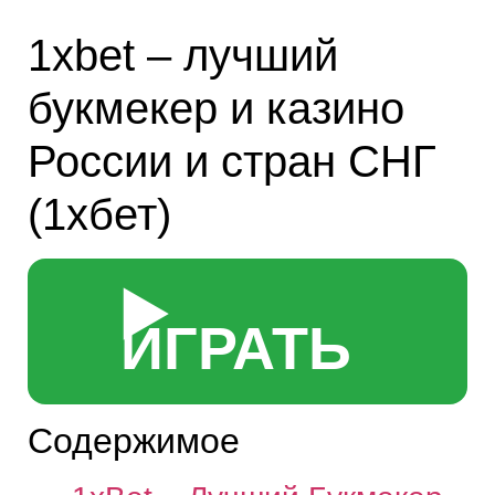
1xbet – лучший
букмекер и казино
России и стран СНГ
(1хбет)
▶️
ИГРАТЬ
Содержимое