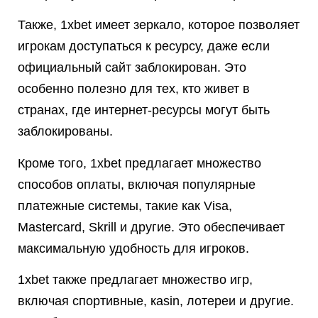
Также, 1xbet имеет зеркало, которое позволяет
игрокам доступаться к ресурсу, даже если
официальный сайт заблокирован. Это
особенно полезно для тех, кто живет в
странах, где интернет-ресурсы могут быть
заблокированы.
Кроме того, 1xbet предлагает множество
способов оплаты, включая популярные
платежные системы, такие как Visa,
Mastercard, Skrill и другие. Это обеспечивает
максимальную удобность для игроков.
1xbet также предлагает множество игр,
включая спортивные, кasin, лотереи и другие.