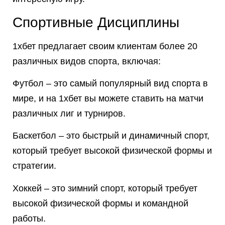
Спортивные Дисциплины
1хбет предлагает своим клиентам более 20
различных видов спорта, включая:
Футбол – это самый популярный вид спорта в
мире, и на 1хбет вы можете ставить на матчи
различных лиг и турниров.
Баскетбол – это быстрый и динамичный спорт,
который требует высокой физической формы и
стратегии.
Хоккей – это зимний спорт, который требует
высокой физической формы и командной
работы.