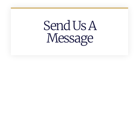
Send Us A
Message