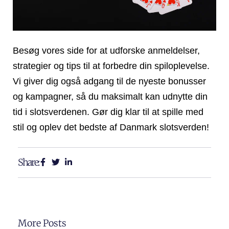
Besøg vores side for at udforske anmeldelser,
strategier og tips til at forbedre din spiloplevelse.
Vi giver dig også adgang til de nyeste bonusser
og kampagner, så du maksimalt kan udnytte din
tid i slotsverdenen. Gør dig klar til at spille med
stil og oplev det bedste af Danmark slotsverden!
Share:
More Posts