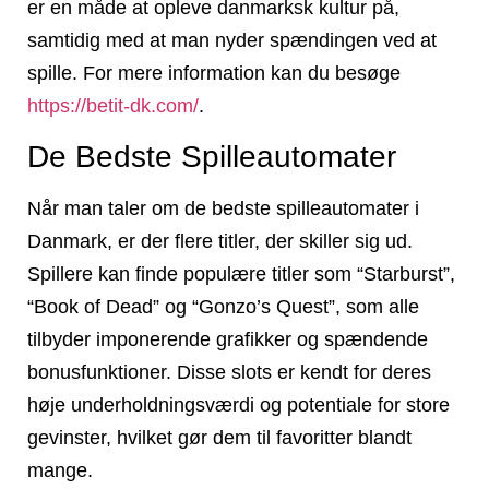
er en måde at opleve danmarksk kultur på,
samtidig med at man nyder spændingen ved at
spille. For mere information kan du besøge
https://betit-dk.com/
.
De Bedste Spilleautomater
Når man taler om de bedste spilleautomater i
Danmark, er der flere titler, der skiller sig ud.
Spillere kan finde populære titler som “Starburst”,
“Book of Dead” og “Gonzo’s Quest”, som alle
tilbyder imponerende grafikker og spændende
bonusfunktioner. Disse slots er kendt for deres
høje underholdningsværdi og potentiale for store
gevinster, hvilket gør dem til favoritter blandt
mange.