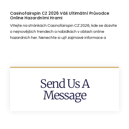
Casinofairspin CZ 2026 Váš Ultimátní Průvodce
Online Hazardními Hrami
Vítejte na stránkách Casinofairspin CZ 2026, kde se dozvíte
o nejnovějších trendech a nabídkách v oblasti online
hazardních her. Nenechte si ujít zajímavé informace a
Send Us A
Message