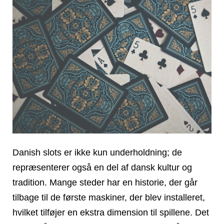
Danish slots er ikke kun underholdning; de
repræsenterer også en del af dansk kultur og
tradition. Mange steder har en historie, der går
tilbage til de første maskiner, der blev installeret,
hvilket tilføjer en ekstra dimension til spillene. Det