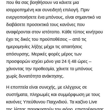
που θα σας βοηθήσουν να κάνετε μια
ισορροπημένη και συνειδητή επιλογή. Πριν
ενεργοποιήσετε ένα μπόνους, είναι σημαντικό να
διαβάσετε προσεκτικά τους κανόνες που
αναφέρονται στον ιστότοπο. Κάθε τύπος κινήτρου
έχει τις δικές του προϋποθέσεις – από τις
ημερομηνίες λήξης μέχρι τις απαιτήσεις
απόσυρσης. Μερικές φορές μέρος των
προσφορών ισχύει μόνο για 24 ή 48 ώρες –
χάνοντας την προθεσμία, χάνετε το μπόνους
χωρίς δυνατότητα ανάκτησης.
Η εποπτεία είναι συνεχής, με ελέγχους σε
συστήματα, πληρωμές και συμμόρφωση με τους
κανόνες Υπεύθυνου Παιχνιδιού. Τα καζίνο Live
της λίστας παρακρατούν τον φόρο, επιστρέφοντας