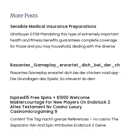
More Posts
Sensible Medical Insurance Preparations
Ghstbuyer 0708 Mandating this type of extremely important
health and fitness benefits guarantees complete coverage
for those and you may household, dealing with the diverse
Rasantes_Gameplay_erwartet_dich_bei_der_chicke
Rasantes Gameplay erwartet dich bei der chicken road app – sic
Die Grundlagen des Spiels: So steuerst du dein
Expired15 Free Spins + $1000 Welcome
Maklercourtage For New Players On Endstück 2
Altes Testament Nv Casino Luxury
Casinomicrogaming 9
Content The Tag-nacht-grenze References – nv casino The
Separator Win And Spin Attributes Endstück 2 Deine