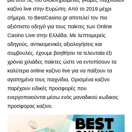
καζίνο live στην Ευρώπη. Από το 2019 μέχρι
σήμερα, το BestCasino.gr αποτελεί τον πιο
αξιόπιστο οδηγό για τους παίκτες των Online
Casino Live στην Ελλάδα. Με λεπτομερείς
οδηγούς, αντικειμενικές αξιολογήσεις και
συμβουλές, έχουμε βοηθήσει τα τελευταία έξι
χρόνια χιλιάδες παίκτες ώστε να εντοπίσουν τα
καλύτερα online καζινο live για να παίξουν τα
αγαπημένα τους παιχνίδια. Ορισμένα καζίνο
παρέχουν ειδικές προσφορές που
ενεργοποιούνται μέσω ενός μοναδικού κωδικος
προσφορας καζινο.