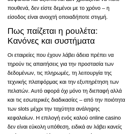
πουθενά, δεν είστε δεμένοι με το χρόνο – η
είσοδος είναι ανοιχτή οποιαδήποτε στιγμή.
Πως παίζεται η ρουλέτα:
Κανόνες και συστήματα
Οι εταιρείες που έχουν λάβει άδεια πρέπει να
τηρούν τις απαιτήσεις για την προστασία των
δεδομένων, τις πληρωμές, τη λειτουργία της
τεχνικής πλατφόρμας και την εξυπηρέτηση των
πελατών. Αυτό αφορά όχι μόνο τη διεπαφή αλλά
και τις εσωτερικές διαδικασίες – από την ποιότητα
των slots μέχρι την ταχύτητα ανάληψης
κεφαλαίων. Η επιλογή ενός καλού online casino
δεν είναι εύκολη υπόθεση, ειδικά αν λάβει κανείς