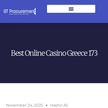
Best Online Casino Greece 173
November 24, 2025
Hashir Ali