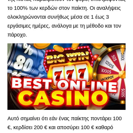
το 100% των κερδών στον παίκτη. Οι αναλήψεις
ολοκληρώνονται συνήθως μέσα σε 1 έως 3
εργάσιμες ημέρες, ανάλογα με τη μέθοδο και τον
πάροχο.
Αυτό σημαίνει ότι εάν ένας παίκτης ποντάρει 100
€, κερδίσει 200 € και αποσύρει 100 € καθαρό