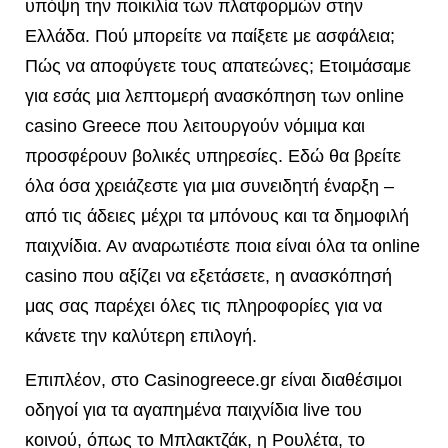
υπόψη την ποικιλία των πλατφορμών στην
Ελλάδα. Πού μπορείτε να παίξετε με ασφάλεια;
Πώς να αποφύγετε τους απατεώνες; Ετοιμάσαμε
για εσάς μια λεπτομερή ανασκόπηση των online
casino Greece που λειτουργούν νόμιμα και
προσφέρουν βολικές υπηρεσίες. Εδώ θα βρείτε
όλα όσα χρειάζεστε για μια συνειδητή έναρξη –
από τις άδειες μέχρι τα μπόνους και τα δημοφιλή
παιχνίδια. Αν αναρωτιέστε ποια είναι όλα τα online
casino που αξίζει να εξετάσετε, η ανασκόπησή
μας σας παρέχει όλες τις πληροφορίες για να
κάνετε την καλύτερη επιλογή.
Επιπλέον, στο Casinogreece.gr είναι διαθέσιμοι
οδηγοί για τα αγαπημένα παιχνίδια live του
κοινού, όπως το Μπλακτζάκ, η Ρουλέτα, το