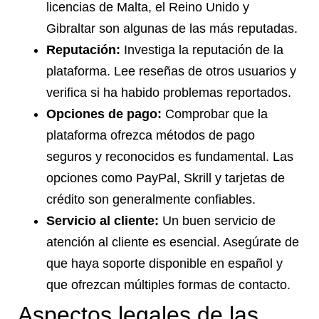
licencias de Malta, el Reino Unido y
Gibraltar son algunas de las más reputadas.
Reputación:
Investiga la reputación de la
plataforma. Lee reseñas de otros usuarios y
verifica si ha habido problemas reportados.
Opciones de pago:
Comprobar que la
plataforma ofrezca métodos de pago
seguros y reconocidos es fundamental. Las
opciones como PayPal, Skrill y tarjetas de
crédito son generalmente confiables.
Servicio al cliente:
Un buen servicio de
atención al cliente es esencial. Asegúrate de
que haya soporte disponible en español y
que ofrezcan múltiples formas de contacto.
Aspectos legales de las