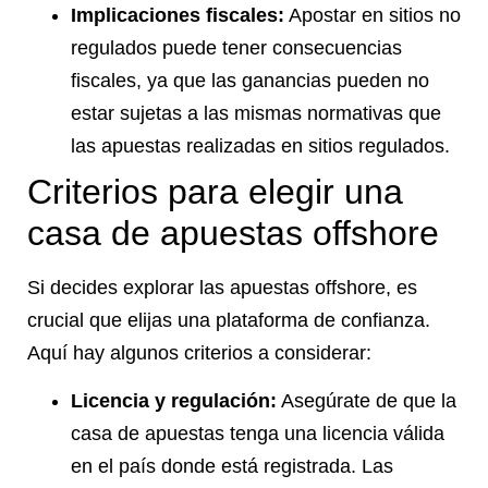
Implicaciones fiscales:
Apostar en sitios no
regulados puede tener consecuencias
fiscales, ya que las ganancias pueden no
estar sujetas a las mismas normativas que
las apuestas realizadas en sitios regulados.
Criterios para elegir una
casa de apuestas offshore
Si decides explorar las apuestas offshore, es
crucial que elijas una plataforma de confianza.
Aquí hay algunos criterios a considerar:
Licencia y regulación:
Asegúrate de que la
casa de apuestas tenga una licencia válida
en el país donde está registrada. Las