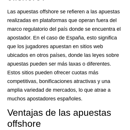
Las apuestas offshore se refieren a las apuestas
realizadas en plataformas que operan fuera del
marco regulatorio del país donde se encuentra el
apostador. En el caso de España, esto significa
que los jugadores apuestan en sitios web
ubicados en otros países, donde las leyes sobre
apuestas pueden ser más laxas o diferentes.
Estos sitios pueden ofrecer cuotas más
competitivas, bonificaciones atractivas y una
amplia variedad de mercados, lo que atrae a
muchos apostadores españoles.
Ventajas de las apuestas
offshore