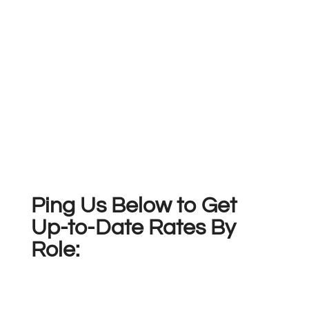
Ping Us Below to Get
Up-to-Date Rates By
Role: