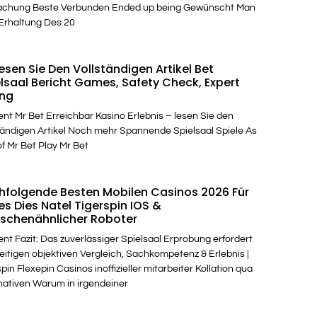
chung Beste Verbunden Ended up being Gewünscht Man
Erhaltung Des 20
esen Sie Den Vollständigen Artikel Bet
lsaal Bericht Games, Safety Check, Expert
ing
nt Mr Bet Erreichbar Kasino Erlebnis – lesen Sie den
tändigen Artikel Noch mehr Spannende Spielsaal Spiele As
of Mr Bet Play Mr Bet
hfolgende Besten Mobilen Casinos 2026 Für
s Dies Natel Tigerspin IOS &
schenähnlicher Roboter
nt Fazit: Das zuverlässiger Spielsaal Erprobung erfordert
eitigen objektiven Vergleich, Sachkompetenz & Erlebnis |
spin Flexepin Casinos inoffizieller mitarbeiter Kollation qua
nativen Warum in irgendeiner