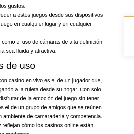
los gustos.
der a estos juegos desde sus dispositivos
 juego en cualquier lugar y en cualquier
 como el uso de cámaras de alta definición
 sea fluida y atractiva.
s de uso
con casino en vivo es el de un jugador que,
jugando a la ruleta desde su hogar. Con solo
isfrutar de la emoción del juego sin tener
 es el de un grupo de amigos que se reúnen
 un ambiente de camaradería y competencia.
reflejan cómo los casinos online están