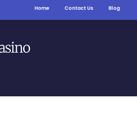
Home
Contact Us
Blog
asino