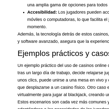
una amplia gama de opciones para todos 
Accesibilidad:
Los jugadores pueden acce
móviles o computadoras, lo que facilita el
momento.
Además, la tecnología detrás de estos casinos,
y software avanzado, asegura que la experiencia
Ejemplos prácticos y caso
Un ejemplo práctico del uso de casinos online 
tras un largo día de trabajo, decide relajarse 
unos clics, puede unirse a una mesa en vivo y d
que desplazarse a un casino físico. Otro caso
virtualmente para jugar al blackjack, creando
Estos escenarios son cada vez más comunes y 