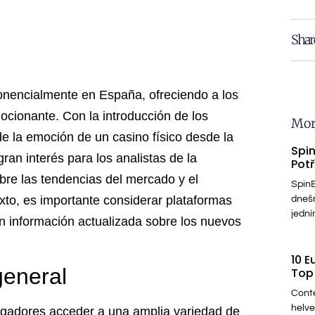
Shar
onencialmente en España, ofreciendo a los
ocionante. Con la introducción de los
Mor
de la emoción de un casino físico desde la
Spin
an interés para los analistas de la
Pot
obre las tendencias del mercado y el
SpinB
to, es importante considerar plataformas
dnešn
jední
en información actualizada sobre los nuevos
10 E
general
Top
Conte
helv
ugadores acceder a una amplia variedad de