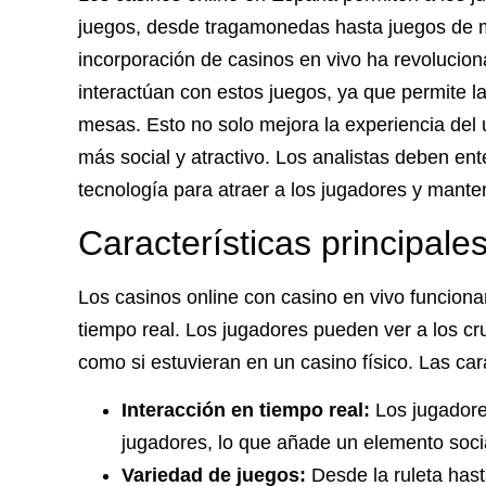
juegos, desde tragamonedas hasta juegos de m
incorporación de casinos en vivo ha revolucion
interactúan con estos juegos, ya que permite la
mesas. Esto no solo mejora la experiencia del
más social y atractivo. Los analistas deben ent
tecnología para atraer a los jugadores y manten
Características principales
Los casinos online con casino en vivo funciona
tiempo real. Los jugadores pueden ver a los cru
como si estuvieran en un casino físico. Las cara
Interacción en tiempo real:
Los jugadore
jugadores, lo que añade un elemento socia
Variedad de juegos:
Desde la ruleta hast