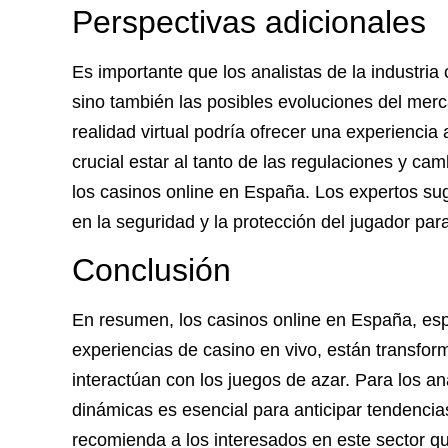
Perspectivas adicionales
Es importante que los analistas de la industria
sino también las posibles evoluciones del merca
realidad virtual podría ofrecer una experienci
crucial estar al tanto de las regulaciones y ca
los casinos online en España. Los expertos su
en la seguridad y la protección del jugador pa
Conclusión
En resumen, los casinos online en España, es
experiencias de casino en vivo, están transfor
interactúan con los juegos de azar. Para los ana
dinámicas es esencial para anticipar tendencia
recomienda a los interesados en este sector q