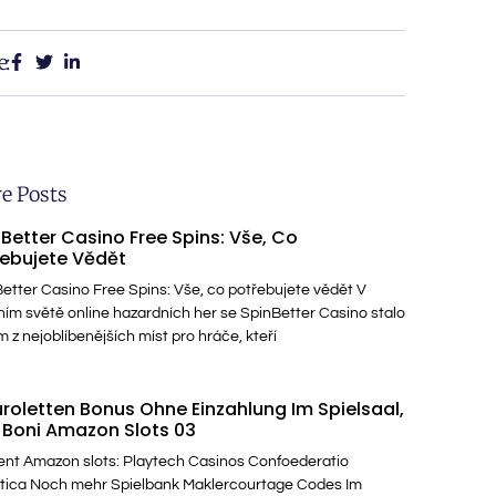
e:
e Posts
Better Casino Free Spins: Vše, Co
řebujete Vědět
etter Casino Free Spins: Vše, co potřebujete vědět V
ím světě online hazardních her se SpinBetter Casino stalo
m z nejoblíbenějších míst pro hráče, kteří
uroletten Bonus Ohne Einzahlung Im Spielsaal,
 Boni Amazon Slots 03
nt Amazon slots: Playtech Casinos Confoederatio
etica Noch mehr Spielbank Maklercourtage Codes Im