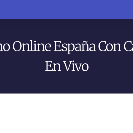
no Online España Con C
En Vivo