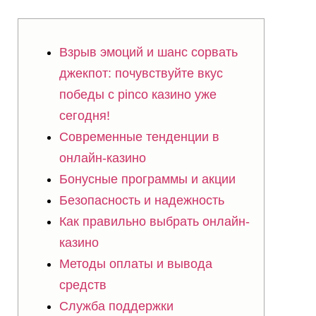
Взрыв эмоций и шанс сорвать
джекпот: почувствуйте вкус
победы с pinco казино уже
сегодня!
Современные тенденции в
онлайн-казино
Бонусные программы и акции
Безопасность и надежность
Как правильно выбрать онлайн-
казино
Методы оплаты и вывода
средств
Служба поддержки