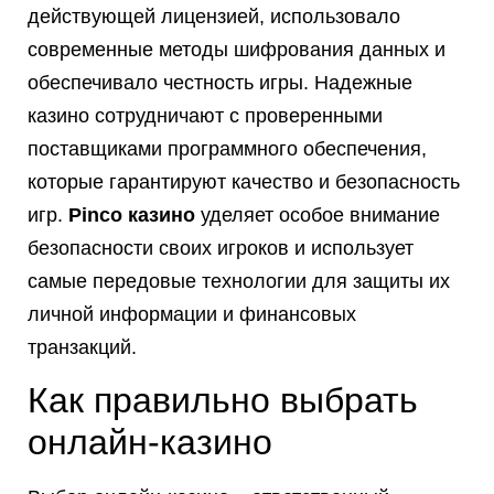
действующей лицензией, использовало
современные методы шифрования данных и
обеспечивало честность игры. Надежные
казино сотрудничают с проверенными
поставщиками программного обеспечения,
которые гарантируют качество и безопасность
игр.
Pinco казино
уделяет особое внимание
безопасности своих игроков и использует
самые передовые технологии для защиты их
личной информации и финансовых
транзакций.
Как правильно выбрать
онлайн-казино