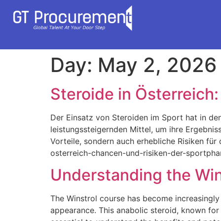
Day:
May 2, 2026
Steroide in Österreic
Der Einsatz von Steroiden im Sport hat in d
leistungssteigernden Mittel, um ihre Ergebnis
Vorteile, sondern auch erhebliche Risiken für
osterreich-chancen-und-risiken-der-sportph
Understanding the Win
The Winstrol course has become increasingly
appearance. This anabolic steroid, known for i