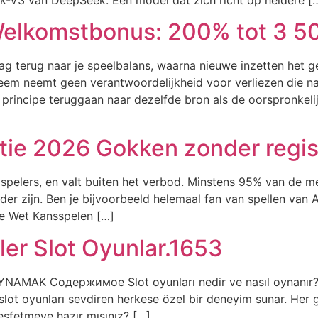
 Welkomstbonus: 200% tot 3 5
ag terug naar je speelbalans, waarna nieuwe inzetten het 
steem neemt geen verantwoordelijkheid voor verliezen die n
 principe teruggaan naar dezelfde bron als de oorspronkelij
tie 2026 Gokken zonder regist
spelers, en valt buiten het verbod. Minstens 95% van de me
uder zijn. Ben je bijvoorbeeld helemaal fan van spellen van
de Wet Kansspelen […]
ler Slot Oyunlar.1653
OYNAMAK Содержимое Slot oyunları nedir ve nasıl oynanır? 
slot oyunları sevdiren herkese özel bir deneyim sunar. Her g
keşfetmeye hazır mısınız? […]