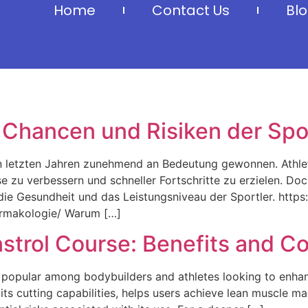
Home
Contact Us
Bl
h: Chancen und Risiken der Sp
en letzten Jahren zunehmend an Bedeutung gewonnen. Athle
se zu verbessern und schneller Fortschritte zu erzielen. Do
 die Gesundheit und das Leistungsniveau der Sportler. http
armakologie/ Warum […]
strol Course: Benefits and Co
 popular among bodybuilders and athletes looking to enha
ts cutting capabilities, helps users achieve lean muscle ma