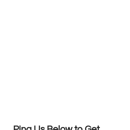
Ping Us Below to Get