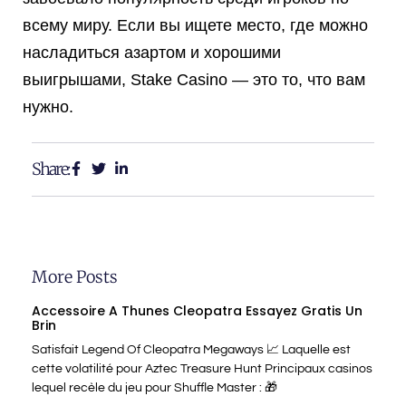
всему миру. Если вы ищете место, где можно
насладиться азартом и хорошими
выигрышами, Stake Casino — это то, что вам
нужно.
Share:
More Posts
Accessoire A Thunes Cleopatra Essayez Gratis Un
Brin
Satisfait Legend Of Cleopatra Megaways 📈 Laquelle est
cette volatilité pour Aztec Treasure Hunt Principaux casinos
lequel recèle du jeu pour Shuffle Master : 🎁