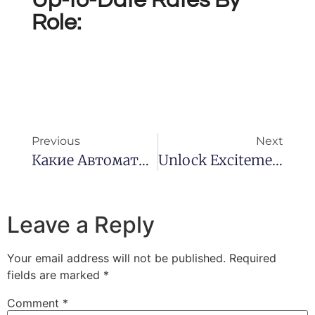
Up-to-Date Rates By
Role:
Previous
Next
Какие Автоматы Есть В Spin 626773738
Unlock Excitement 100 Free Spins No Deposit Offers
Leave a Reply
Your email address will not be published.
Required
fields are marked
*
Comment
*