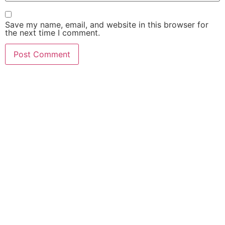
Save my name, email, and website in this browser for
the next time I comment.