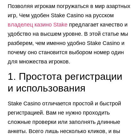
Позволяя игрокам погружаться в мир азартных
игр, Чем удобен Stake Casino на русском
владелец казино Stake
предлагает качество и
удобство на высшем уровне. В этой статье мы
разберем, чем именно удобно Stake Casino и
почему оно становится выбором номер один
для множества игроков.
1. Простота регистрации
и использования
Stake Casino отличается простой и быстрой
регистрацией. Вам не нужно проходить
сложные проверки или заполнять длинные
анкеты. Всего лишь несколько кликов, и вы