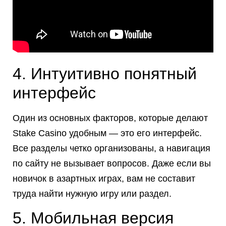
4. Интуитивно понятный
интерфейс
Один из основных факторов, которые делают
Stake Casino удобным — это его интерфейс.
Все разделы четко организованы, а навигация
по сайту не вызывает вопросов. Даже если вы
новичок в азартных играх, вам не составит
труда найти нужную игру или раздел.
5. Мобильная версия