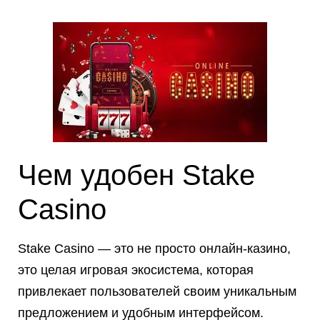
Чем удобен Stake
Casino
Stake Casino — это не просто онлайн-казино,
это целая игровая экосистема, которая
привлекает пользователей своим уникальным
предложением и удобным интерфейсом.