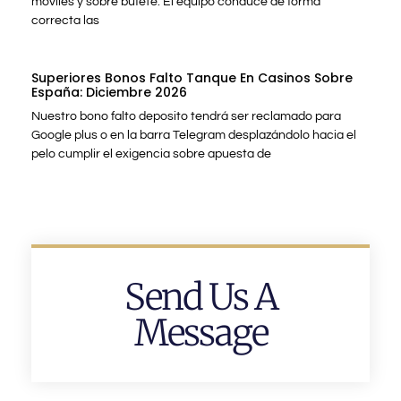
móviles y sobre bufete. El equipo conduce de forma
correcta las
Superiores Bonos Falto Tanque En Casinos Sobre
España: Diciembre 2026
Nuestro bono falto deposito tendrá ser reclamado para
Google plus o en la barra Telegram desplazándolo hacia el
pelo cumplir el exigencia sobre apuesta de
Send Us A
Message