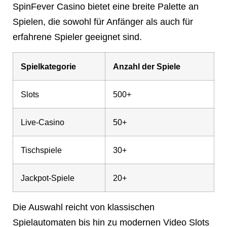
SpinFever Casino bietet eine breite Palette an
Spielen, die sowohl für Anfänger als auch für
erfahrene Spieler geeignet sind.
Spielkategorie
Anzahl der Spiele
Slots
500+
Live-Casino
50+
Tischspiele
30+
Jackpot-Spiele
20+
Die Auswahl reicht von klassischen
Spielautomaten bis hin zu modernen Video Slots