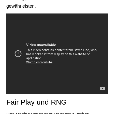
gewährleisten.
Fair Play und RNG