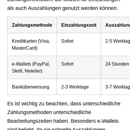
als auch Auszahlungen genutzt werden können.
Zahlungsmethode
Einzahlungszeit
Auszahlung
Kreditkarten (Visa,
Sofort
2-5 Werkta
MasterCard)
e-Wallets (PayPal,
Sofort
24 Stunden
Skrill, Neteller)
Banküberweisung
2-3 Werktage
3-7 Werkta
Es ist wichtig zu beachten, dass unterschiedliche
Zahlungsmethoden unterschiedliche
Bearbeitungszeiten haben. Besonders e-Wallets
sind beliebt, da sie schnelle Auszahlungen