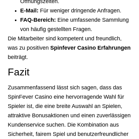
Öffnungszeiten.
E-Mail:
Für weniger dringende Anfragen.
FAQ-Bereich:
Eine umfassende Sammlung
von häufig gestellten Fragen.
Die Mitarbeiter sind kompetent und freundlich,
was zu positiven
Spinfever Casino Erfahrungen
beiträgt.
Fazit
Zusammenfassend lässt sich sagen, dass das
SpinFever Casino eine hervorragende Wahl für
Spieler ist, die eine breite Auswahl an Spielen,
attraktive Bonusaktionen und einen zuverlässigen
Kundenservice suchen. Die Kombination aus
Sicherheit, fairem Spiel und benutzerfreundlicher