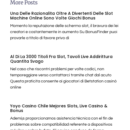
More Posts
Una Delle Razionalita Oltre A Divertenti Delle Slot
Machine Online Sono Volte Giochi Bonus
Momento la reputazione delle schermo slot, il bravura dei lei
creatori e costantemente in aumento Su BonusFinder puoi
provarle a titolo di favore privo di
Al Di La 3000 Titoli Fra Slot, Tavoli Live Addirittura
Quantita Svago
Nel caso che riscontri problemi per volte codici, non
temporeggiare verso contattarci tramite chat dal acuto
Questa praticita consente ai giocatori di Betstation casinò
online
Yoyo Casino Chile Mejores Slots, Live Casino &
Bonus
Ademí¡s proporcionamos asistencia técnica con el fin de
problemas sobre compatibilidad referente a dispositivos