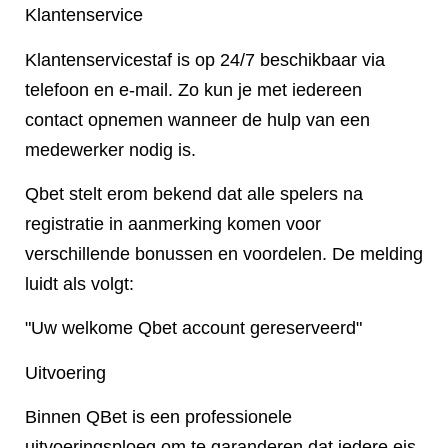
Klantenservice
Klantenservicestaf is op 24/7 beschikbaar via
telefoon en e-mail. Zo kun je met iedereen
contact opnemen wanneer de hulp van een
medewerker nodig is.
Qbet stelt erom bekend dat alle spelers na
registratie in aanmerking komen voor
verschillende bonussen en voordelen. De melding
luidt als volgt:
"Uw welkome Qbet account gereserveerd"
Uitvoering
Binnen QBet is een professionele
uitvoeringsploeg om te garanderen dat iedere eis