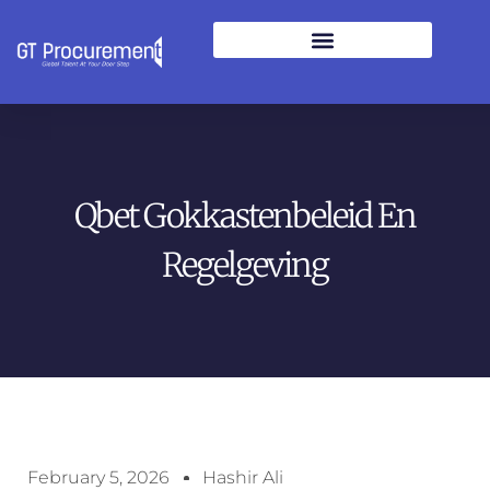
Qbet Gokkastenbeleid En
Regelgeving
February 5, 2026
Hashir Ali