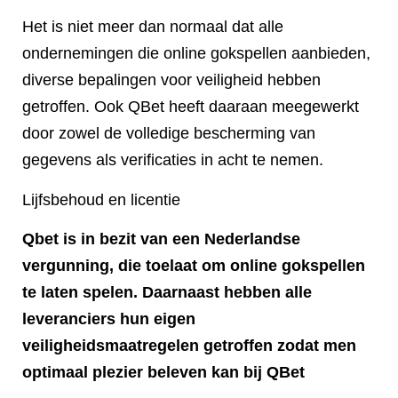
Het is niet meer dan normaal dat alle
ondernemingen die online gokspellen aanbieden,
diverse bepalingen voor veiligheid hebben
getroffen. Ook QBet heeft daaraan meegewerkt
door zowel de volledige bescherming van
gegevens als verificaties in acht te nemen.
Lijfsbehoud en licentie
Qbet is in bezit van een Nederlandse
vergunning, die toelaat om online gokspellen
te laten spelen. Daarnaast hebben alle
leveranciers hun eigen
veiligheidsmaatregelen getroffen zodat men
optimaal plezier beleven kan bij QBet