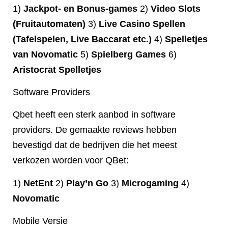
1)
Jackpot- en Bonus-games
2)
Video Slots
(Fruitautomaten)
3)
Live Casino Spellen
(Tafelspelen, Live Baccarat etc.)
4)
Spelletjes
van Novomatic
5)
Spielberg Games
6)
Aristocrat Spelletjes
Software Providers
Qbet heeft een sterk aanbod in software
providers. De gemaakte reviews hebben
bevestigd dat de bedrijven die het meest
verkozen worden voor QBet:
1)
NetEnt
2)
Play’n Go
3)
Microgaming
4)
Novomatic
Mobile Versie