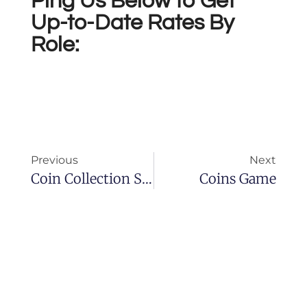
Ping Us Below to Get
Up-to-Date Rates By
Role:
Previous
Next
Coin Collection Slot Machine – The Coins Game Experience
Coins Game