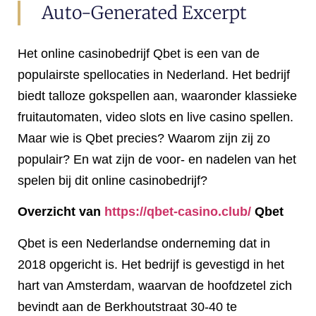
Auto-Generated Excerpt
Het online casinobedrijf Qbet is een van de
populairste spellocaties in Nederland. Het bedrijf
biedt talloze gokspellen aan, waaronder klassieke
fruitautomaten, video slots en live casino spellen.
Maar wie is Qbet precies? Waarom zijn zij zo
populair? En wat zijn de voor- en nadelen van het
spelen bij dit online casinobedrijf?
Overzicht van
https://qbet-casino.club/
Qbet
Qbet is een Nederlandse onderneming dat in
2018 opgericht is. Het bedrijf is gevestigd in het
hart van Amsterdam, waarvan de hoofdzetel zich
bevindt aan de Berkhoutstraat 30-40 te