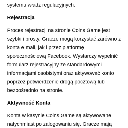
systemu władz regulacyjnych.
Rejestracja
Proces rejestracji na stronie Coins Game jest
szybki i prosty. Gracze mogą korzystać zarówno z
konta e-mail, jak i przez platformę
społecznościową Facebook. Wystarczy wypełnić
formularz rejestracyjny ze standardowymi
informacjami osobistymi oraz aktywować konto
poprzez potwierdzenie drogą pocztową lub
bezpośrednio na stronie.
Aktywność Konta
Konta w kasynie Coins Game są aktywowane
natychmiast po zalogowaniu się. Gracze mają