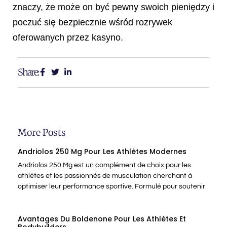
znaczy, że może on być pewny swoich pieniędzy i
poczuć się bezpiecznie wśród rozrywek
oferowanych przez kasyno.
Share:
More Posts
Andriolos 250 Mg Pour Les Athlètes Modernes
Andriolos 250 Mg est un complément de choix pour les
athlètes et les passionnés de musculation cherchant à
optimiser leur performance sportive. Formulé pour soutenir
Avantages Du Boldenone Pour Les Athlètes Et