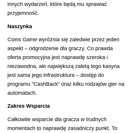
innych wydarzeń, które będą mu sprawiać
przyjemność.
Naszynka
Coins Game wyróżnia się zaledwie przez jeden
aspekt – odgrodzenie dla graczy. Co prawda
oferta promocyjna jest naprawdę szeroka i
niezawodna, ale największą zaletą tego kasyna
jest sama jego infrastruktura – dostęp do
programu "CashBack" oraz kilku rodzajów gier na
automatach.
Zakres Wsparcia
Całkowite wsparcie dla gracza w trudnych
momentach to naprawdę zasadniczy punkt. To