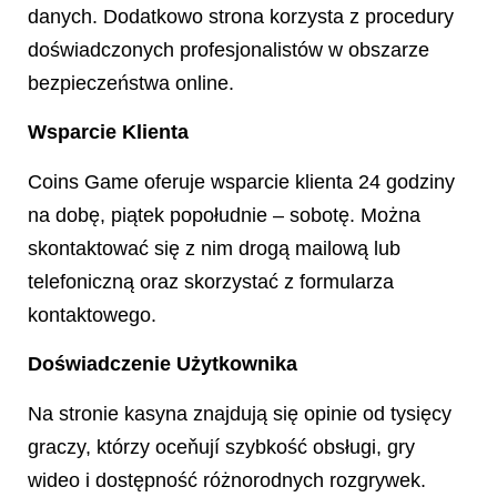
danych. Dodatkowo strona korzysta z procedury
doświadczonych profesjonalistów w obszarze
bezpieczeństwa online.
Wsparcie Klienta
Coins Game oferuje wsparcie klienta 24 godziny
na dobę, piątek popołudnie – sobotę. Można
skontaktować się z nim drogą mailową lub
telefoniczną oraz skorzystać z formularza
kontaktowego.
Doświadczenie Użytkownika
Na stronie kasyna znajdują się opinie od tysięcy
graczy, którzy oceňují szybkość obsługi, gry
wideo i dostępność różnorodnych rozgrywek.