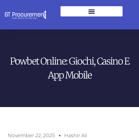
Powbet Online: Giochi, Casino E
App Mobile
November 22, 2025
Hashir Ali