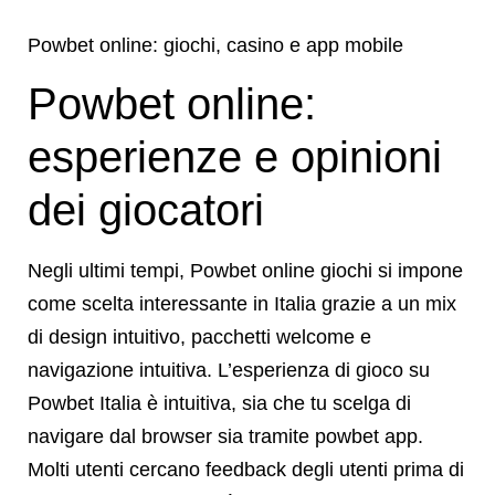
Powbet online: giochi, casino e app mobile
Powbet online:
esperienze e opinioni
dei giocatori
Negli ultimi tempi, Powbet online giochi si impone
come scelta interessante in Italia grazie a un mix
di design intuitivo, pacchetti welcome e
navigazione intuitiva. L’esperienza di gioco su
Powbet Italia è intuitiva, sia che tu scelga di
navigare dal browser sia tramite powbet app.
Molti utenti cercano feedback degli utenti prima di