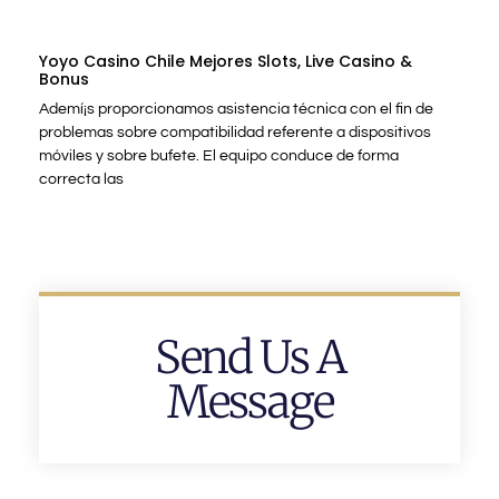
Yoyo Casino Chile Mejores Slots, Live Casino &
Bonus
Ademí¡s proporcionamos asistencia técnica con el fin de
problemas sobre compatibilidad referente a dispositivos
móviles y sobre bufete. El equipo conduce de forma
correcta las
Send Us A
Message