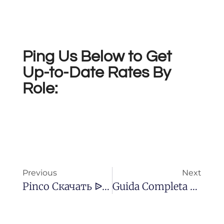
Ping Us Below to Get
Up-to-Date Rates By
Role:
Previous
Next
Pinco Скачать ᐉ Приложение Онлайн Казино Пинко На Андроид
Guida Completa 20 Bet Casino : Promozioni Attive E Pacchetti Di Benvenuto Con Offerte Aggiornate Con Promozioni E Pacchetti Bonus