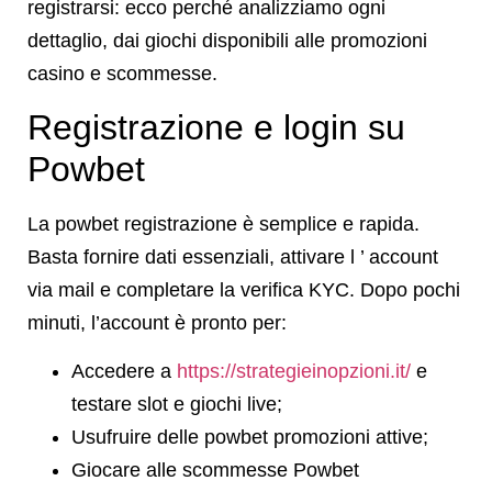
registrarsi: ecco perché analizziamo ogni
dettaglio, dai giochi disponibili alle promozioni
casino e scommesse.
Registrazione e login su
Powbet
La powbet registrazione è semplice e rapida.
Basta fornire dati essenziali, attivare l ’ account
via mail e completare la verifica KYC. Dopo pochi
minuti, l’account è pronto per:
Accedere a
https://strategieinopzioni.it/
e
testare slot e giochi live;
Usufruire delle powbet promozioni attive;
Giocare alle scommesse Powbet