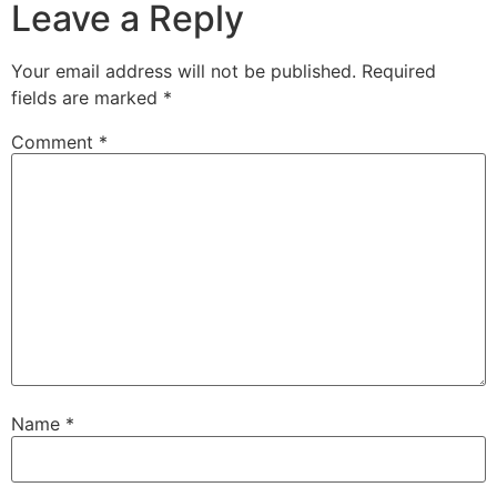
Leave a Reply
Your email address will not be published.
Required
fields are marked
*
Comment
*
Name
*