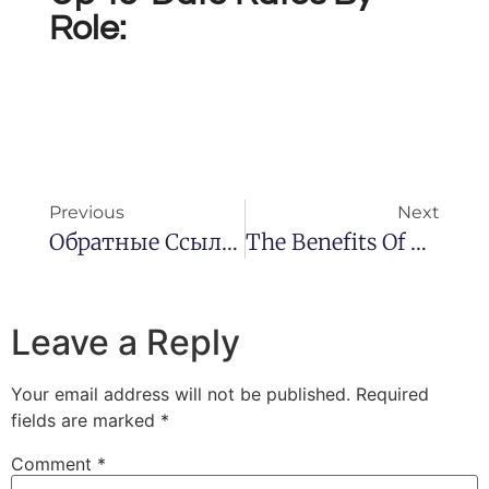
Role:
Previous
Next
Обратные Ссылки Ключ К Успешному SEO И Продвижению Сайта 1750965704
The Benefits Of Making Use Of PayPal In Online Casinos
Leave a Reply
Your email address will not be published.
Required
fields are marked
*
Comment
*