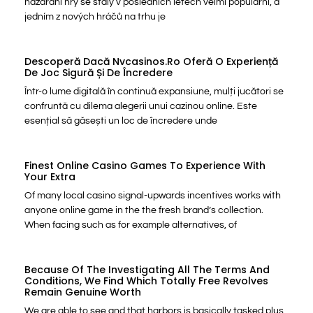
hazardní hry se staly v posledních letech velmi populární, a
jedním z nových hráčů na trhu je
Descoperă Dacă Nvcasinos.ro Oferă O Experiență
De Joc Sigură Și De Încredere
Într-o lume digitală în continuă expansiune, mulți jucători se
confruntă cu dilema alegerii unui cazinou online. Este
esențial să găsești un loc de încredere unde
Finest Online Casino Games To Experience With
Your Extra
Of many local casino signal-upwards incentives works with
anyone online game in the the fresh brand’s collection.
When facing such as for example alternatives, of
Because Of The Investigating All The Terms And
Conditions, We Find Which Totally Free Revolves
Remain Genuine Worth
We are able to see and that harbors is basically tasked plus