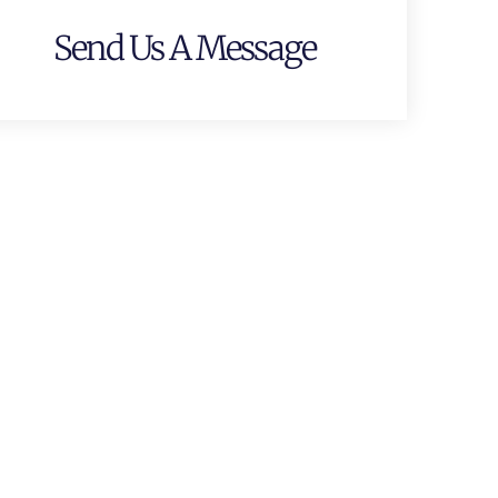
Send Us A Message