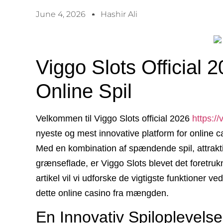
June 4, 2026
Hashir Ali
Viggo Slots Official 
Online Spil
Velkommen til Viggo Slots official 2026
https://
nyeste og mest innovative platform for online c
Med en kombination af spændende spil, attrakt
grænseflade, er Viggo Slots blevet det foretruk
artikel vil vi udforske de vigtigste funktioner v
dette online casino fra mængden.
En Innovativ Spiloplevelse