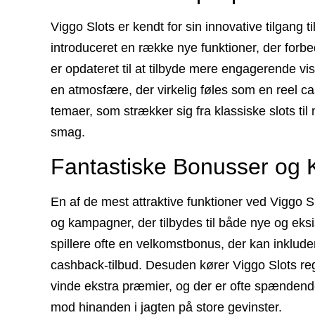
Viggo Slots er kendt for sin innovative tilgang t
introduceret en række nye funktioner, der forbe
er opdateret til at tilbyde mere engagerende vis
en atmosfære, der virkelig føles som en reel ca
temaer, som strækker sig fra klassiske slots ti
smag.
Fantastiske Bonusser og
En af de mest attraktive funktioner ved Viggo 
og kampagner, der tilbydes til både nye og eksis
spillere ofte en velkomstbonus, der kan inkluder
cashback-tilbud. Desuden kører Viggo Slots r
vinde ekstra præmier, og der er ofte spændende
mod hinanden i jagten på store gevinster.