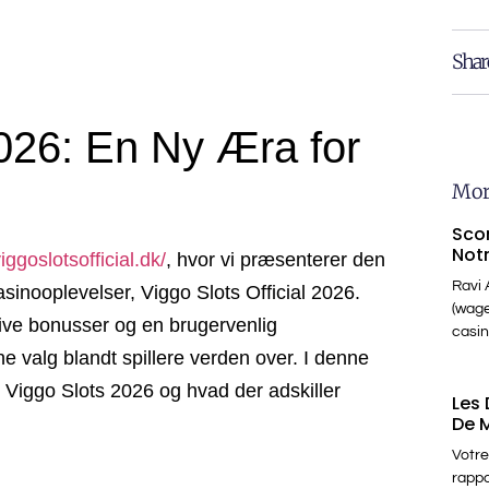
Shar
2026: En Ny Æra for
Mor
Scor
Not
viggoslotsofficial.dk/
, hvor vi præsenterer den
Ravi 
asinooplevelser, Viggo Slots Official 2026.
(wage
ive bonusser og en brugervenlig
casin
ne valg blandt spillere verden over. I denne
ed Viggo Slots 2026 og hvad der adskiller
Les
De 
Votre
rappo