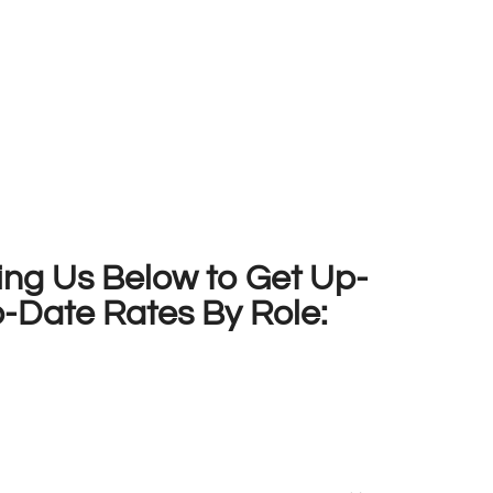
ing Us Below to Get Up-
o-Date Rates By Role: