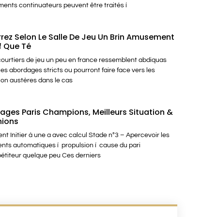
ments continuateurs peuvent être traités í
rez Selon Le Salle De Jeu Un Brin Amusement
f Que Té
ourtiers de jeu un peu en france ressemblent abdiquas
les abordages stricts ou pourront faire face vers les
ion austères dans le cas
ages Paris Champions, Meilleurs Situation &
nions
nt Initier à une a avec calcul Stade n°3 – Apercevoir les
ents automatiques í propulsion í cause du pari
titeur quelque peu Ces derniers