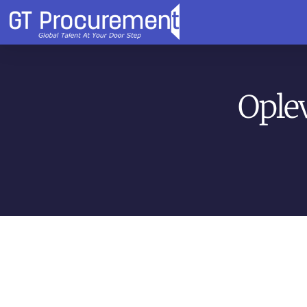
Oplev