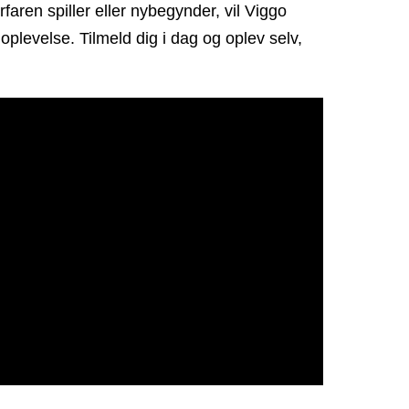
faren spiller eller nybegynder, vil Viggo
levelse. Tilmeld dig i dag og oplev selv,