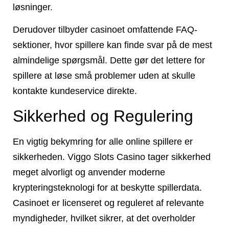
løsninger.
Derudover tilbyder casinoet omfattende FAQ-
sektioner, hvor spillere kan finde svar på de mest
almindelige spørgsmål. Dette gør det lettere for
spillere at løse små problemer uden at skulle
kontakte kundeservice direkte.
Sikkerhed og Regulering
En vigtig bekymring for alle online spillere er
sikkerheden. Viggo Slots Casino tager sikkerhed
meget alvorligt og anvender moderne
krypteringsteknologi for at beskytte spillerdata.
Casinoet er licenseret og reguleret af relevante
myndigheder, hvilket sikrer, at det overholder