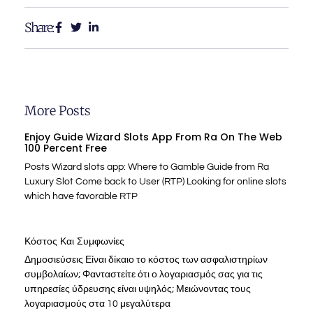
Share:
More Posts
Enjoy Guide Wizard Slots App From Ra On The Web
100 Percent Free
Posts Wizard slots app: Where to Gamble Guide from Ra
Luxury Slot Come back to User (RTP) Looking for online slots
which have favorable RTP
Κόστος Και Συμφωνίες
Δημοσιεύσεις Είναι δίκαιο το κόστος των ασφαλιστηρίων
συμβολαίων; Φανταστείτε ότι ο λογαριασμός σας για τις
υπηρεσίες ύδρευσης είναι υψηλός; Μειώνοντας τους
λογαριασμούς στα 10 μεγαλύτερα