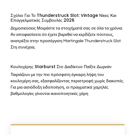
Σχόλιο Για Το Thunderstruck Slot: Vintage Νίκες Και
Επαγγελματικές Συμβουλές 2026
Δημοσιεύσεις Μοιράστε τα στοιχήματά σας σε όλα τα χρόνια.
Αν αποφασίσετε ότι έχετε βαρεθεί να κερδίζετε πόντους,
ανατρέξτε στην προσέγγιση Martingale Thunderstruck Slot.
Στη συνέχεια,
Κουλοχέρης Starburst Στο Διαδίκτυο Παίξτε Δωρεάν
Ταιριάζουν με την πιο πρόσφατη έγκαιρη λήψη του
κουλοχέρη σας, εξασφαλίζοντας περιστροφή χωρίς διακοπές.
Για μια αισιόδοξη ειδοποίηση, οι πραγματικά χαμηλές
βαθμολογίες γίνονται ικανοποιητικές χάρη