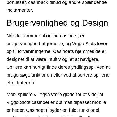
bonusser, cashback-tilbud og andre spændende
incitamenter.
Brugervenlighed og Design
Når det kommer til online casinoer, er
brugervenlighed afgørende, og Viggo Slots lever
op til forventningerne. Casinoets hjemmeside er
designet til at være intuitiv og let at navigere.
Spillere kan hurtigt finde deres yndlingsspil ved at
bruge søgefunktionen eller ved at sortere spillene
efter kategori.
Mobilspillere vil også være glade for at vide, at
Viggo Slots casinoet er optimalt tilpasset mobile
enheder. Casinoet tilbyder en fuldt funktionel