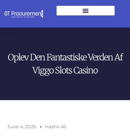
Oplev Den Fantastiske Verden Af
Viggo Slots Casino
June 4, 2026
Hashir Ali