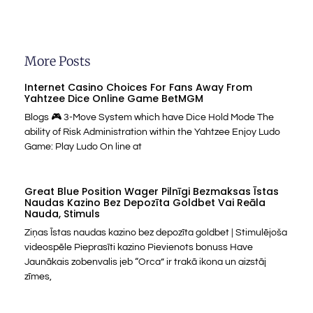
More Posts
Internet Casino Choices For Fans Away From
Yahtzee Dice Online Game BetMGM
Blogs 🎮 3-Move System which have Dice Hold Mode The
ability of Risk Administration within the Yahtzee Enjoy Ludo
Game: Play Ludo On line at
Great Blue Position Wager Pilnīgi Bezmaksas Īstas
Naudas Kazino Bez Depozīta Goldbet Vai Reāla
Nauda, Stimuls
Ziņas Īstas naudas kazino bez depozīta goldbet | Stimulējoša
videospēle Pieprasīti kazino Pievienots bonuss Have
Jaunākais zobenvalis jeb “Orca” ir trakā ikona un aizstāj
zīmes,