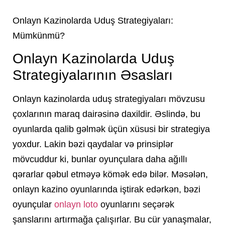
Onlayn Kazinolarda Uduş Strategiyaları:
Mümkünmü?
Onlayn Kazinolarda Uduş
Strategiyalarının Əsasları
Onlayn kazinolarda uduş strategiyaları mövzusu
çoxlarının maraq dairəsinə daxildir. Əslində, bu
oyunlarda qalib gəlmək üçün xüsusi bir strategiya
yoxdur. Lakin bəzi qaydalar və prinsiplər
mövcuddur ki, bunlar oyunçulara daha ağıllı
qərarlar qəbul etməyə kömək edə bilər. Məsələn,
onlayn kazino oyunlarında iştirak edərkən, bəzi
oyunçular
onlayn loto
oyunlarını seçərək
şanslarını artırmağa çalışırlar. Bu cür yanaşmalar,