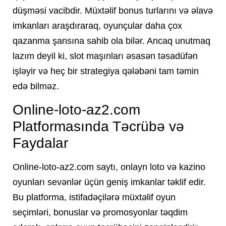
düşməsi vacibdir. Müxtəlif bonus turlarını və əlavə
imkanları araşdıraraq, oyunçular daha çox
qazanma şansına sahib ola bilər. Ancaq unutmaq
lazım deyil ki, slot maşınları əsasən təsadüfən
işləyir və heç bir strategiya qələbəni tam təmin
edə bilməz.
Online-loto-az2.com
Platformasında Təcrübə və
Faydalar
Online-loto-az2.com saytı, onlayn loto və kazino
oyunları sevənlər üçün geniş imkanlar təklif edir.
Bu platforma, istifadəçilərə müxtəlif oyun
seçimləri, bonuslar və promosyonlar təqdim