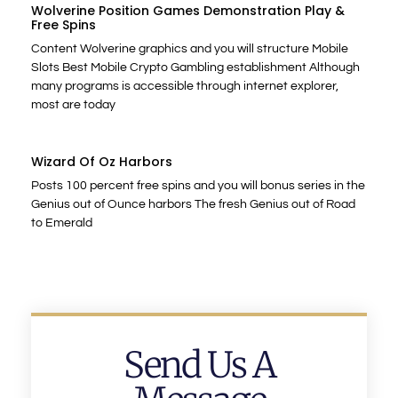
Wolverine Position Games Demonstration Play &
Free Spins
Content Wolverine graphics and you will structure Mobile
Slots Best Mobile Crypto Gambling establishment Although
many programs is accessible through internet explorer,
most are today
Wizard Of Oz Harbors
Posts 100 percent free spins and you will bonus series in the
Genius out of Ounce harbors The fresh Genius out of Road
to Emerald
Send Us A