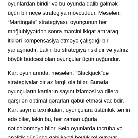
oyunlardan biridir və bu oyunda qalib gəlmək
üçün bir neçə strategiya mövcuddur. Məsələn,
“Martingale” strategiyası, oyunçunun hər
məğlubiyyətdən sonra mərcini ikiqat artıraraq
itkiləri kompensasiya etməyə çalışdığı bir
yanaşmadır. Lakin bu strategiya risklidir və yalnız
böyük büdcəsi olan oyunçular üçün uyğundur.
Kart oyunlarında, məsələn, “Blackjack”də
strategiyalar bir az fərqli ola bilər. Burada
oyunçuların kartların sayını izləməsi və dilerə
qarşı ən optimal qərarları qəbul etməsi vacibdir.
Kart sayma texnikaları, oyunçulara üstünlük təmin
edə bilər, lakin bu, hər zaman uğurla
nəticələnməyə bilər. Belə oyunlarda təcrübə və
analitik düşüncə qabiliyyəti böyük rol oynayır.