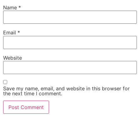
Name
*
Email
*
Website
Save my name, email, and website in this browser for
the next time I comment.