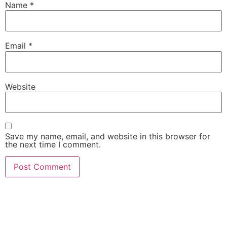
Name
*
Email
*
Website
Save my name, email, and website in this browser for
the next time I comment.