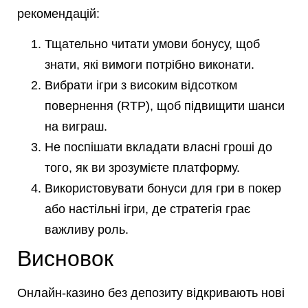
рекомендацій:
Тщательно читати умови бонусу, щоб
знати, які вимоги потрібно виконати.
Вибрати ігри з високим відсотком
повернення (RTP), щоб підвищити шанси
на виграш.
Не поспішати вкладати власні гроші до
того, як ви зрозумієте платформу.
Використовувати бонуси для гри в покер
або настільні ігри, де стратегія грає
важливу роль.
Висновок
Онлайн-казино без депозиту відкривають нові