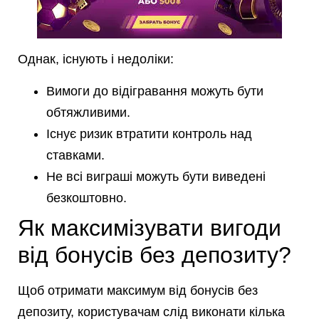
Однак, існують і недоліки:
Вимоги до відігравання можуть бути
обтяжливими.
Існує ризик втратити контроль над
ставками.
Не всі виграші можуть бути виведені
безкоштовно.
Як максимізувати вигоди
від бонусів без депозиту?
Щоб отримати максимум від бонусів без
депозиту, користувачам слід виконати кілька