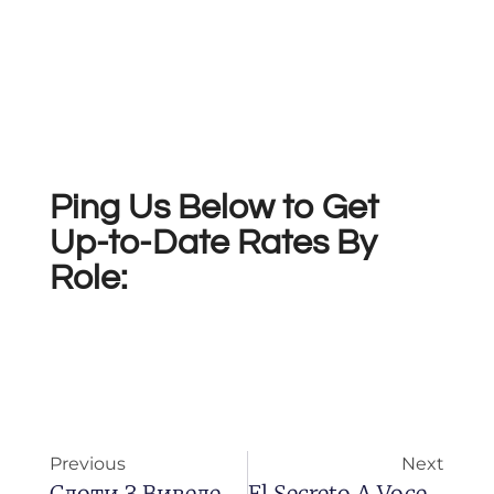
Ping Us Below to Get
Up-to-Date Rates By
Role:
Previous
Next
Слоти З Виведенням Коштів Чому Варто Грати
El Secreto A Voces: Retiros Sin Verificación Y El Mundo Subterráneo Del Juego Online