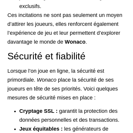
exclusifs.
Ces incitations ne sont pas seulement un moyen
d’attirer les joueurs, elles renforcent également
l’expérience de jeu et leur permettent d’explorer
davantage le monde de
Wonaco
.
Sécurité et fiabilité
Lorsque l’on joue en ligne, la sécurité est
primordiale.
Wonaco
place la sécurité de ses
joueurs en tête de ses priorités. Voici quelques
mesures de sécurité mises en place :
Cryptage SSL :
garantit la protection des
données personnelles et des transactions.
Jeux équitables :
les générateurs de