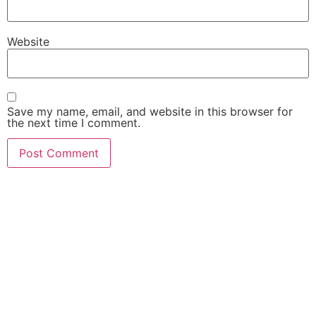
Website
Save my name, email, and website in this browser for
the next time I comment.