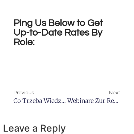
Ping Us Below to Get
Up-to-Date Rates By
Role:
Previous
Next
Co Trzeba Wiedzieć, By Wypłacić Wygrane Z Slottica Bez Problemów?
Webinare Zur Rezension Des Spiels Für Das Online-Casino Plinko
Leave a Reply