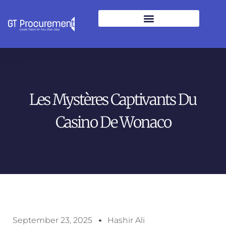
Les Mystères Captivants Du
Casino De Wonaco
September 23, 2025
Hashir Ali