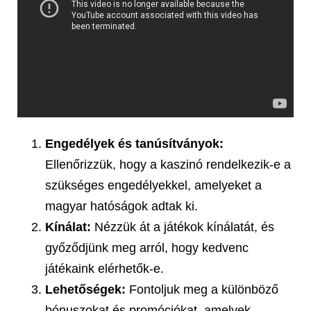
Engedélyek és tanúsítványok:
Ellenőrizzük, hogy a kaszinó rendelkezik-e a
szükséges engedélyekkel, amelyeket a
magyar hatóságok adtak ki.
Kínálat:
Nézzük át a játékok kínálatát, és
győződjünk meg arról, hogy kedvenc
játékaink elérhetők-e.
Lehetőségek:
Fontoljuk meg a különböző
bónuszokat és promóciókat, amelyek