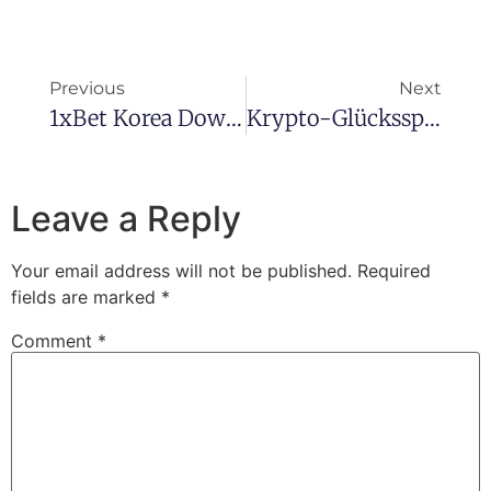
Previous
Next
1xBet Korea Download APP A Comprehensive Guide -2066821794
Krypto-Glücksspiel Für Schweizer Zocker: Bitcoin, Altcoins & Co. – Dein Guide!
Leave a Reply
Your email address will not be published.
Required
fields are marked
*
Comment
*