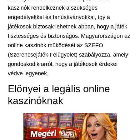
kaszinók rendelkeznek a szükséges
engedélyekkel és tanúsítványokkal, így a
játékosok biztosak lehetnek abban, hogy a játék
tisztességes és biztonságos. Magyarországon az
online kaszinók működését az SZEFO
(Szerencsejáték Felügyelet) szabályozza, amely
gondoskodik arról, hogy a játékosok érdekei
védve legyenek.
Előnyei a legális online
kaszinóknak