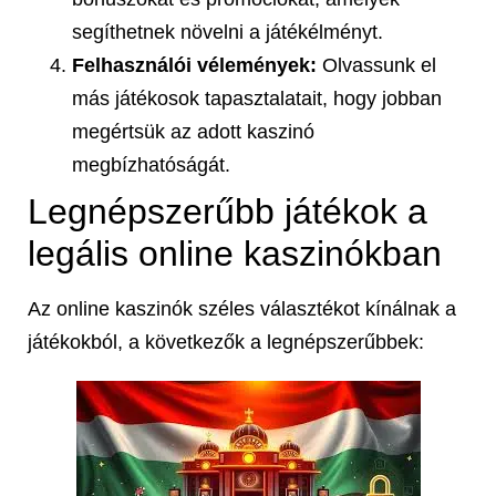
segíthetnek növelni a játékélményt.
Felhasználói vélemények:
Olvassunk el
más játékosok tapasztalatait, hogy jobban
megértsük az adott kaszinó
megbízhatóságát.
Legnépszerűbb játékok a
legális online kaszinókban
Az online kaszinók széles választékot kínálnak a
játékokból, a következők a legnépszerűbbek: