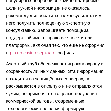
популярных вопросов об казино платформе.
Если нужной информации не оказалось,
рекомендуется обратиться к консультанта и у
него получить полноценную экспертную
консультацию. Запрашивать помощь за
поддержкой имеют право все посетители
платформы, включая тех, кто еще не оформил
в
pin up casino зеркало
профиль.
Азартный клуб обеспечивает игрокам охрану и
сохранность личных данных. Эта информация
находятся на защищённых серверах, не
раскрываются в открытую и не отправляются
чужим, не применяются с целью получения
коммерческой выгоды. Современные
технологические решения формируют