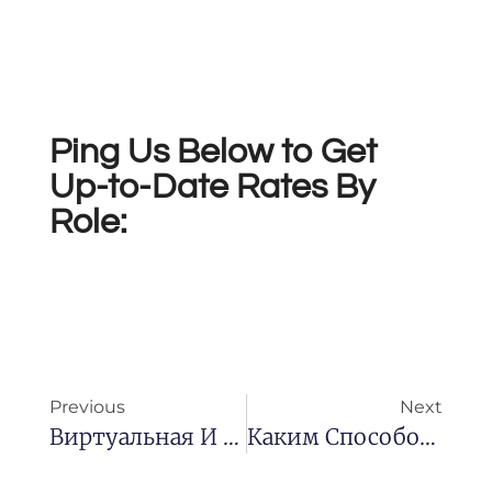
Ping Us Below to Get
Up-to-Date Rates By
Role:
Previous
Next
Виртуальная И Расширенная Реальность В Онлайн Гэмблинг-Платформах С Плюшками.
Каким Способом Крутить В Игровые Машины На Рабочем Запасном Сайте Онлайн Казино