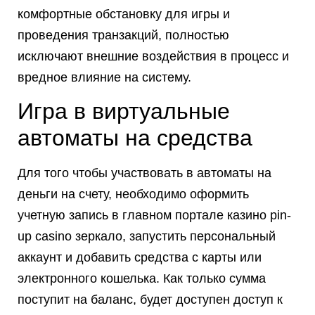
комфортные обстановку для игры и
проведения транзакций, полностью
исключают внешние воздействия в процесс и
вредное влияние на систему.
Игра в виртуальные
автоматы на средства
Для того чтобы участвовать в автоматы на
деньги на счету, необходимо оформить
учетную запись в главном портале казино pin-
up casino зеркало, запустить персональный
аккаунт и добавить средства с карты или
электронного кошелька. Как только сумма
поступит на баланс, будет доступен доступ к