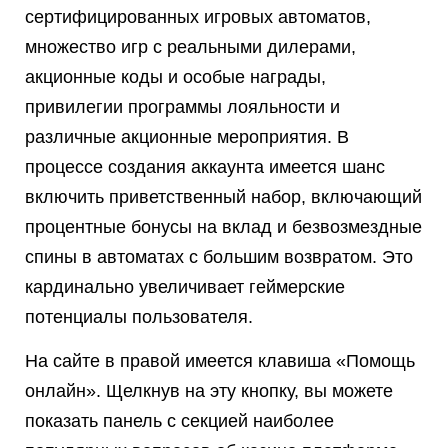
сертифицированных игровых автоматов,
множество игр с реальными дилерами,
акционные коды и особые награды,
привилегии программы лояльности и
различные акционные мероприятия. В
процессе создания аккаунта имеется шанс
включить приветственный набор, включающий
процентные бонусы на вклад и безвозмездные
спины в автоматах с большим возвратом. Это
кардинально увеличивает геймерские
потенциалы пользователя.
На сайте в правой имеется клавиша «Помощь
онлайн». Щелкнув на эту кнопку, вы можете
показать панель с секцией наиболее