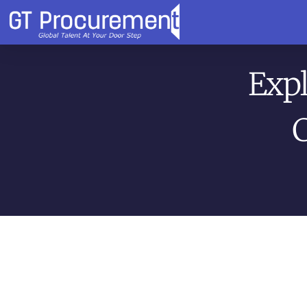
Exp
C