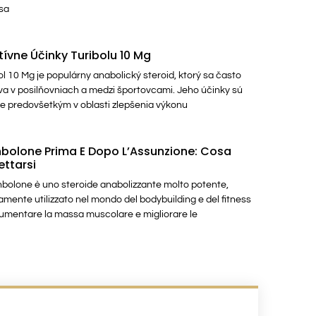
sa
tívne Účinky Turibolu 10 Mg
ol 10 Mg je populárny anabolický steroid, ktorý sa často
va v posilňovniach a medzi športovcami. Jeho účinky sú
 predovšetkým v oblasti zlepšenia výkonu
nbolone Prima E Dopo L’Assunzione: Cosa
ttarsi
enbolone è uno steroide anabolizzante molto potente,
mente utilizzato nel mondo del bodybuilding e del fitness
umentare la massa muscolare e migliorare le