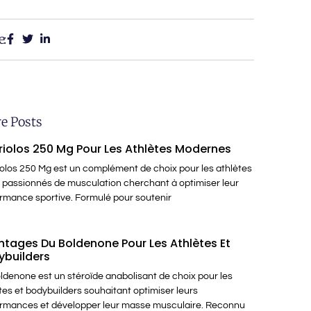
e:
e Posts
riolos 250 Mg Pour Les Athlètes Modernes
olos 250 Mg est un complément de choix pour les athlètes
s passionnés de musculation cherchant à optimiser leur
rmance sportive. Formulé pour soutenir
ntages Du Boldenone Pour Les Athlètes Et
ybuilders
ldenone est un stéroïde anabolisant de choix pour les
tes et bodybuilders souhaitant optimiser leurs
rmances et développer leur masse musculaire. Reconnu