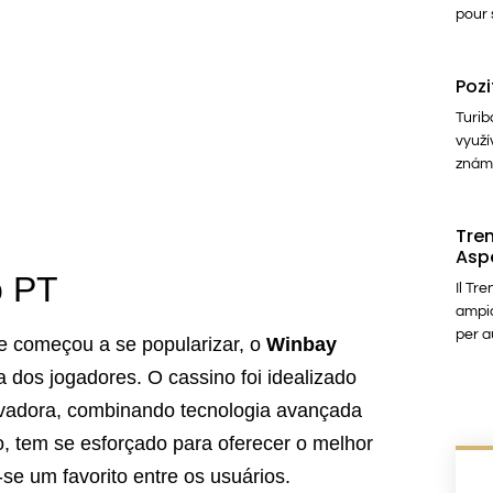
pour 
Pozi
Turib
využí
známe
Tre
Aspe
o PT
Il Tr
ampia
per a
 começou a se popularizar, o
Winbay
 dos jogadores. O cassino foi idealizado
ovadora, combinando tecnologia avançada
, tem se esforçado para oferecer o melhor
se um favorito entre os usuários.