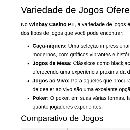
Variedade de Jogos Ofere
No
Winbay Casino PT
, a variedade de jogos é
dos tipos de jogos que você pode encontrar:
Caça-níqueis:
Uma seleção impressionant
modernos, com gráficos vibrantes e históri
Jogos de Mesa:
Clássicos como blackjack
oferecendo uma experiência próxima da de
Jogos ao Vivo:
Para aqueles que procura
de dealer ao vivo são uma excelente opçã
Poker:
O poker, em suas várias formas, t
quanto jogadores experientes.
Comparativo de Jogos