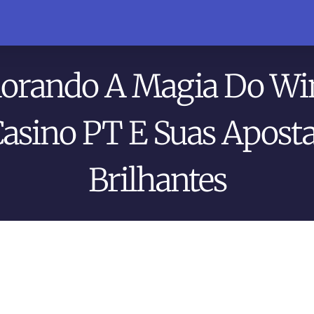
lorando A Magia Do Wi
asino PT E Suas Apost
Brilhantes