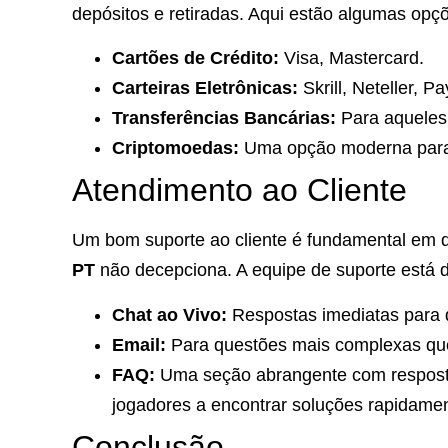
depósitos e retiradas. Aqui estão algumas opç
Cartões de Crédito:
Visa, Mastercard.
Carteiras Eletrônicas:
Skrill, Neteller, Pa
Transferências Bancárias:
Para aqueles 
Criptomoedas:
Uma opção moderna para 
Atendimento ao Cliente
Um bom suporte ao cliente é fundamental em q
PT
não decepciona. A equipe de suporte está di
Chat ao Vivo:
Respostas imediatas para 
Email:
Para questões mais complexas que
FAQ:
Uma seção abrangente com respost
jogadores a encontrar soluções rapidamen
Conclusão