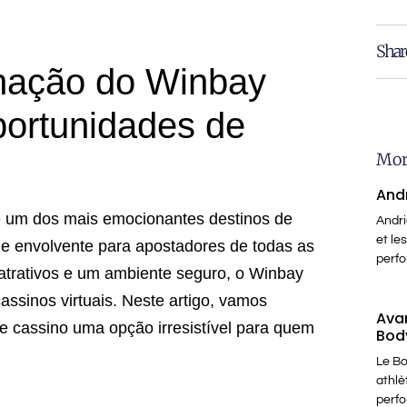
Shar
nação do Winbay
ortunidades de
Mor
And
 um dos mais emocionantes destinos de
Andri
et le
 e envolvente para apostadores de todas as
perfo
atrativos e um ambiente seguro, o Winbay
ssinos virtuais. Neste artigo, vamos
Ava
te cassino uma opção irresistível para quem
Bod
Le Bo
athlè
perfo