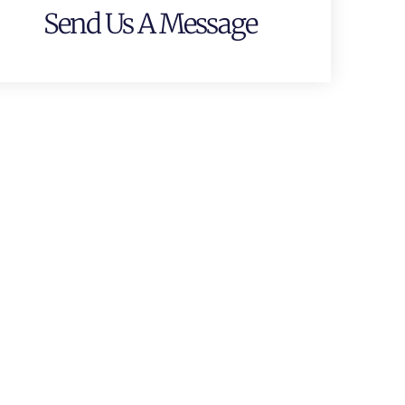
Send Us A Message