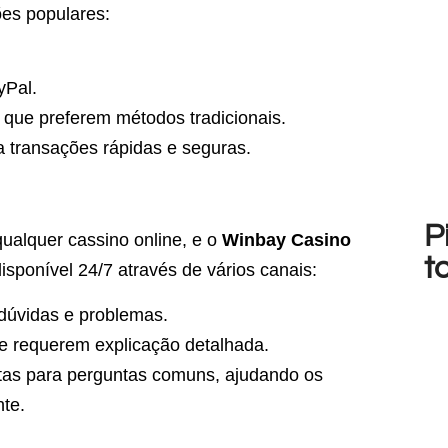
ões populares:
yPal.
que preferem métodos tradicionais.
transações rápidas e seguras.
P
ualquer cassino online, e o
Winbay Casino
t
sponível 24/7 através de vários canais:
dúvidas e problemas.
 requerem explicação detalhada.
as para perguntas comuns, ajudando os
te.