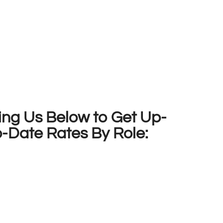
ing Us Below to Get Up-
o-Date Rates By Role: