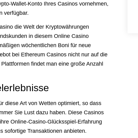
ypto-Wallet-Konto Ihres Casinos vornehmen,
n verfügbar.
o Casino die Welt der Kryptowährungen
andskunden in diesem Online Casino
lmäßigen wöchentlichen Boni für neue
ebot bei Ethereum Casinos nicht nur auf die
 Plattformen findet man eine große Anzahl
lerlebnisse
ür diese Art von Wetten optimiert, so dass
immer Sie Lust dazu haben. Diese Casinos
 ihre Online-Casino-Glücksspiel-Erfahrung
s sofortige Transaktionen anbieten.