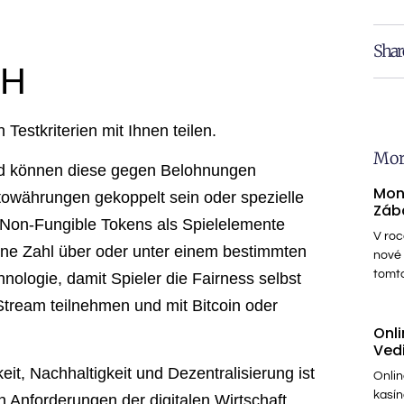
Shar
TH
estkriterien mit Ihnen teilen.
Mor
und können diese gegen Belohnungen
Mon
owährungen gekoppelt sein oder spezielle
Záb
n Non-Fungible Tokens als Spielelemente
V roc
ine Zahl über oder unter einem bestimmten
nové 
tomto
nologie, damit Spieler die Fairness selbst
tream teilnehmen und mit Bitcoin oder
Onli
Ved
it, Nachhaltigkeit und Dezentralisierung ist
Onlin
kasín
 Anforderungen der digitalen Wirtschaft