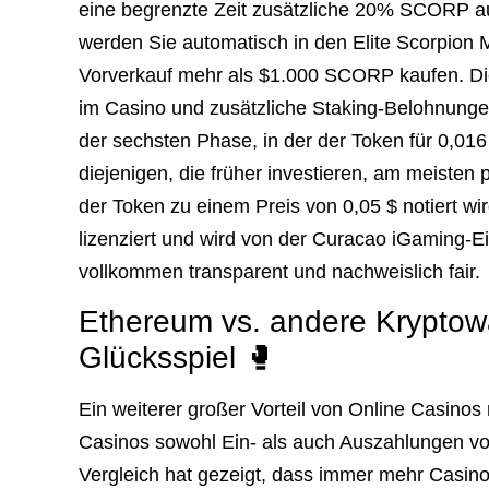
eine begrenzte Zeit zusätzliche 20% SCORP auf
werden Sie automatisch in den Elite Scorpio
Vorverkauf mehr als $1.000 SCORP kaufen. Die
im Casino und zusätzliche Staking-Belohnungen.
der sechsten Phase, in der der Token für 0,016
diejenigen, die früher investieren, am meisten 
der Token zu einem Preis von 0,05 $ notiert wi
lizenziert und wird von der Curacao iGaming-Ein
vollkommen transparent und nachweislich fair.
Ethereum vs. andere Kryptow
Glücksspiel 🥊
Ein weiterer großer Vorteil von Online Casinos
Casinos sowohl Ein- als auch Auszahlungen v
Vergleich hat gezeigt, dass immer mehr Casin