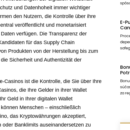
spôso
nschutz und Datenhoheit immer wichtiger
rmen den Nutzern, die Kontrolle über ihre
E-Pu
ntral veröffentlicht und monetarisiert
Can
 Daten verfügen. Die Transparenz der
Proce
Kandidaten für das Supply Chain
depe
safe
 Produkten von der Herstellung bis zum
ie Sicherheit und Authentizität der
Bonu
Potr
e-Casinos ist die Kontrolle, die Sie über Ihre
Bonus
súčas
sinos, die Ihre Gelder in ihrer Wallet
za re
r Geld in Ihrer digitalen Wallet
So können Menschen – einschließlich
ino, das Kryptowährungen akzeptiert,
 oder Banklimits auseinandersetzen zu