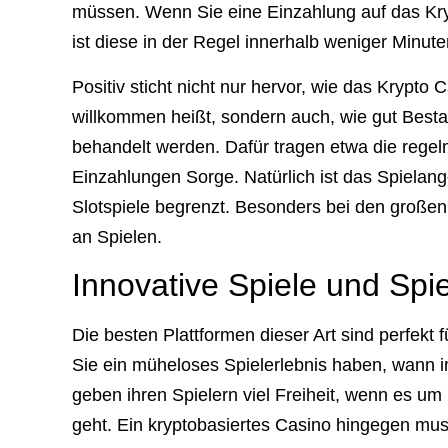
müssen. Wenn Sie eine Einzahlung auf das Kr
ist diese in der Regel innerhalb weniger Minute
Positiv sticht nicht nur hervor, wie das Krypt
willkommen heißt, sondern auch, wie gut Best
behandelt werden. Dafür tragen etwa die rege
Einzahlungen Sorge. Natürlich ist das Spielang
Slotspiele begrenzt. Besonders bei den großen
an Spielen.
Innovative Spiele und Spie
Die besten Plattformen dieser Art sind perfekt f
Sie ein müheloses Spielerlebnis haben, wann 
geben ihren Spielern viel Freiheit, wenn es um
geht. Ein kryptobasiertes Casino hingegen mus