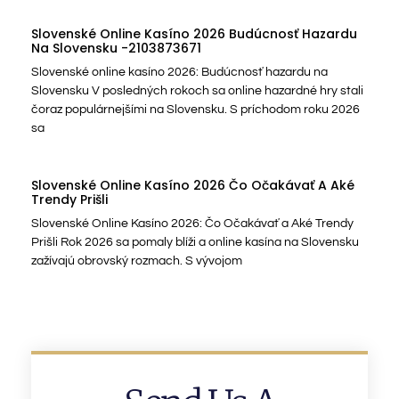
Slovenské Online Kasíno 2026 Budúcnosť Hazardu
Na Slovensku -2103873671
Slovenské online kasíno 2026: Budúcnosť hazardu na
Slovensku V posledných rokoch sa online hazardné hry stali
čoraz populárnejšími na Slovensku. S príchodom roku 2026
sa
Slovenské Online Kasíno 2026 Čo Očakávať A Aké
Trendy Prišli
Slovenské Online Kasíno 2026: Čo Očakávať a Aké Trendy
Prišli Rok 2026 sa pomaly blíži a online kasína na Slovensku
zažívajú obrovský rozmach. S vývojom