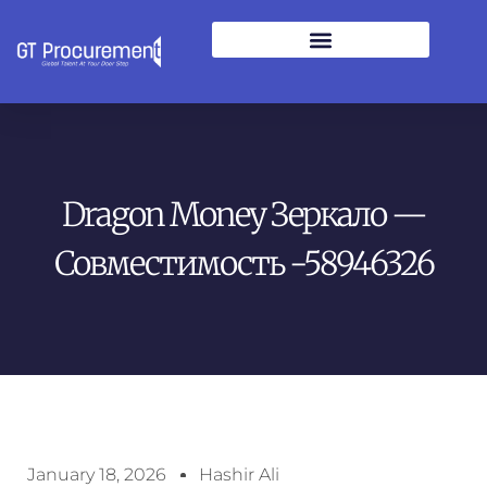
Dragon Money Зеркало —
Совместимость -58946326
January 18, 2026
Hashir Ali