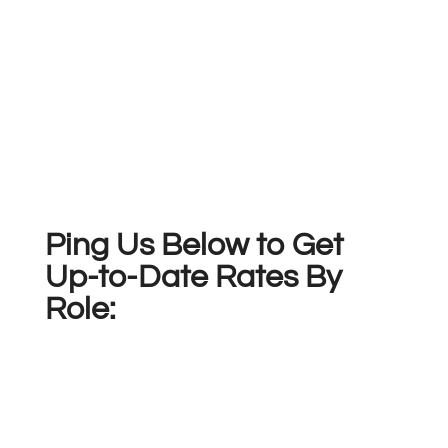
Ping Us Below to Get
Up-to-Date Rates By
Role: