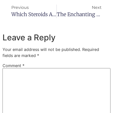
Previous
Next
Which Steroids Are Safest For Bodybuilding Beginners?
The Enchanting World Of River Belle A Journey Through Gaming And Entertainment
Leave a Reply
Your email address will not be published.
Required
fields are marked
*
Comment
*