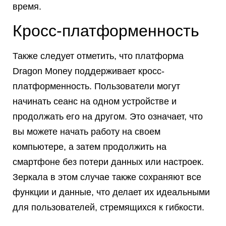
время.
Кросс-платформенность
Также следует отметить, что платформа
Dragon Money поддерживает кросс-
платформенность. Пользователи могут
начинать сеанс на одном устройстве и
продолжать его на другом. Это означает, что
вы можете начать работу на своем
компьютере, а затем продолжить на
смартфоне без потери данных или настроек.
Зеркала в этом случае также сохраняют все
функции и данные, что делает их идеальными
для пользователей, стремящихся к гибкости.