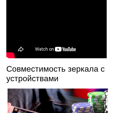
Совместимость зеркала с
устройствами