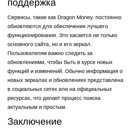
поддержка
Сервисы, такие как Dragon Money, постоянно
обновляются для обеспечения лучшего
функционирования. Это касается не только
основного сайта, но и его зеркал.
Пользователям важно следить за
обновлениями, чтобы быть в курсе новых
функций и изменений. Обычно информация о
новых зеркалах и обновлениях представлена
в социальных сетях или на официальных
ресурсах, что делает процесс поиска
актуальным и простым.
Заключение