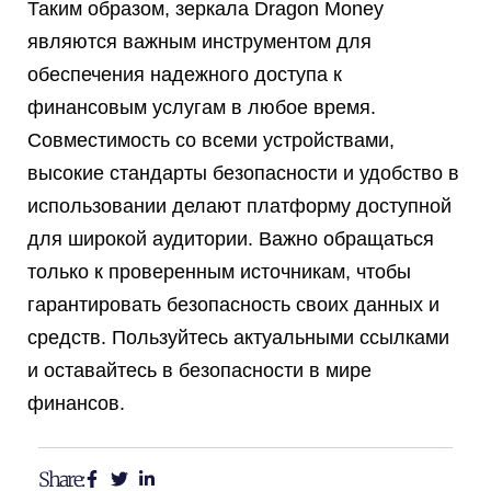
Таким образом, зеркала Dragon Money
являются важным инструментом для
обеспечения надежного доступа к
финансовым услугам в любое время.
Совместимость со всеми устройствами,
высокие стандарты безопасности и удобство в
использовании делают платформу доступной
для широкой аудитории. Важно обращаться
только к проверенным источникам, чтобы
гарантировать безопасность своих данных и
средств. Пользуйтесь актуальными ссылками
и оставайтесь в безопасности в мире
финансов.
Share: