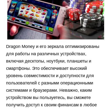
Dragon Money и его зеркала оптимизированы
для работы на различных устройствах,
включая десктопы, ноутбуки, планшеты и
смартфоны. Это обеспечивает высокий
уровень совместимости и доступности для
пользователей с разными операционными
системами и браузерами. Неважно, каким
устройством вы пользуетесь, вы сможете
получить доступ к своим финансам в любое