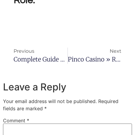
Role:
Previous
Next
Complete Guide To Mostbet Casino In Bangladesh: Registration Process
Pinco Casino » Resmi Online On Line Casino Sitesi
Leave a Reply
Your email address will not be published.
Required
fields are marked
*
Comment
*