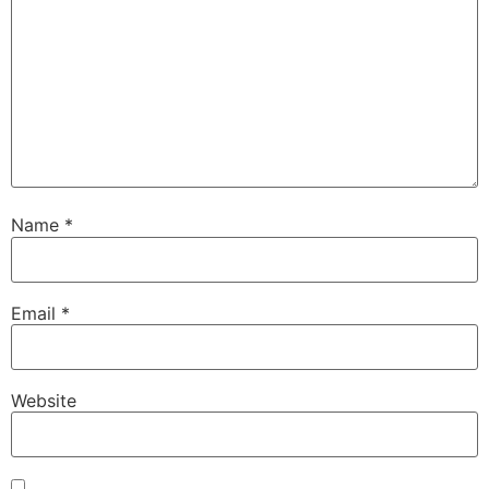
Name
*
Email
*
Website