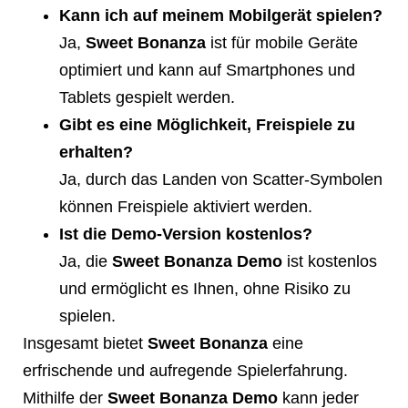
Kann ich auf meinem Mobilgerät spielen?
Ja,
Sweet Bonanza
ist für mobile Geräte
optimiert und kann auf Smartphones und
Tablets gespielt werden.
Gibt es eine Möglichkeit, Freispiele zu
erhalten?
Ja, durch das Landen von Scatter-Symbolen
können Freispiele aktiviert werden.
Ist die Demo-Version kostenlos?
Ja, die
Sweet Bonanza Demo
ist kostenlos
und ermöglicht es Ihnen, ohne Risiko zu
spielen.
Insgesamt bietet
Sweet Bonanza
eine
erfrischende und aufregende Spielerfahrung.
Mithilfe der
Sweet Bonanza Demo
kann jeder