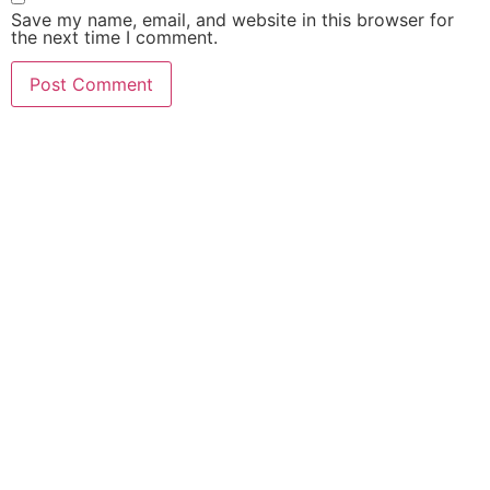
Save my name, email, and website in this browser for
the next time I comment.