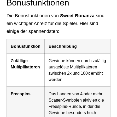
Bonusfunktionen
Die Bonusfunktionen von
Sweet Bonanza
sind
ein wichtiger Anreiz für die Spieler. Hier sind
einige der spannendsten:
Bonusfunktion
Beschreibung
Zufällige
Gewinne können durch zufällig
Multiplikatoren
ausgelöste Multiplikatoren
zwischen 2x und 100x erhöht
werden.
Freespins
Das Landen von 4 oder mehr
Scatter-Symbolen aktiviert die
Freespins-Runde, in der die
Gewinne besonders hoch