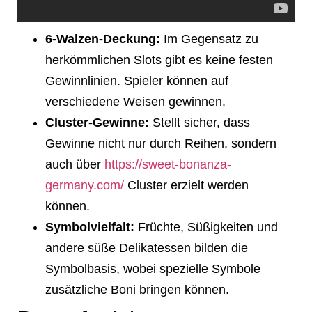
6-Walzen-Deckung:
Im Gegensatz zu
herkömmlichen Slots gibt es keine festen
Gewinnlinien. Spieler können auf
verschiedene Weisen gewinnen.
Cluster-Gewinne:
Stellt sicher, dass
Gewinne nicht nur durch Reihen, sondern
auch über
https://sweet-bonanza-
germany.com/
Cluster erzielt werden
können.
Symbolvielfalt:
Früchte, Süßigkeiten und
andere süße Delikatessen bilden die
Symbolbasis, wobei spezielle Symbole
zusätzliche Boni bringen können.