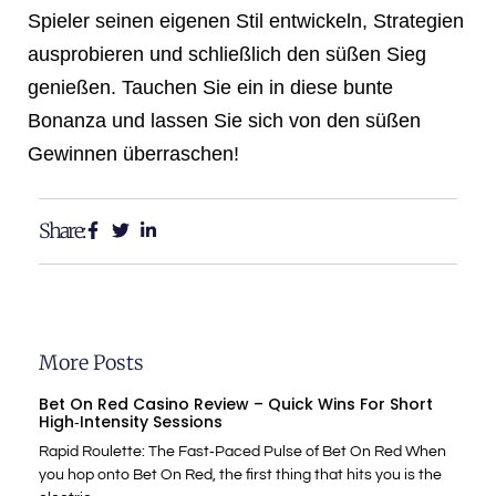
Spieler seinen eigenen Stil entwickeln, Strategien
ausprobieren und schließlich den süßen Sieg
genießen. Tauchen Sie ein in diese bunte
Bonanza und lassen Sie sich von den süßen
Gewinnen überraschen!
Share:
More Posts
Bet On Red Casino Review – Quick Wins For Short
High‑Intensity Sessions
Rapid Roulette: The Fast‑Paced Pulse of Bet On Red When
you hop onto Bet On Red, the first thing that hits you is the