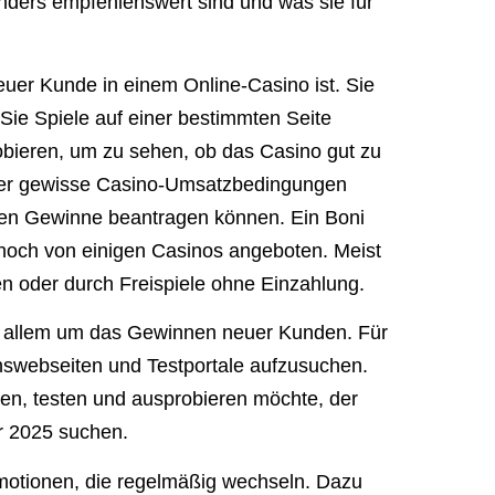
ders empfehlenswert sind und was sie für
euer Kunde in einem Online-Casino ist. Sie
ie Spiele auf einer bestimmten Seite
obieren, um zu sehen, ob das Casino gut zu
mmer gewisse Casino-Umsatzbedingungen
elten Gewinne beantragen können. Ein Boni
nnoch von einigen Casinos angeboten. Meist
n oder durch Freispiele ohne Einzahlung.
or allem um das Gewinnen neuer Kunden. Für
chswebseiten und Testportale aufzusuchen.
chen, testen und ausprobieren möchte, der
r 2025 suchen.
omotionen, die regelmäßig wechseln. Dazu