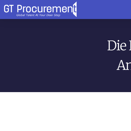
Die 
An