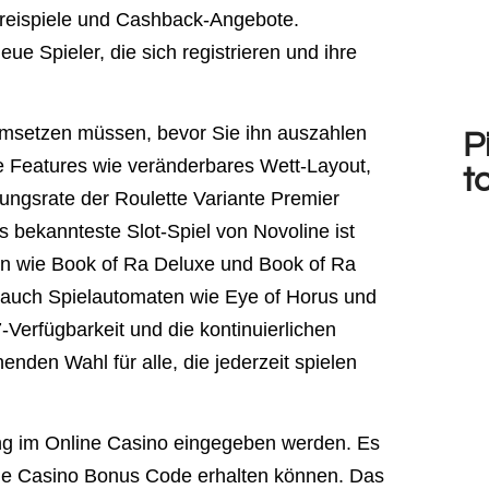
reispiele und Cashback-Angebote.
ue Spieler, die sich registrieren und ihre
umsetzen müssen, bevor Sie ihn auszahlen
P
e Features wie veränderbares Wett-Layout,
t
ngsrate der Roulette Variante Premier
 bekannteste Slot-Spiel von Novoline ist
en wie Book of Ra Deluxe und Book of Ra
 auch Spielautomaten wie Eye of Horus und
7-Verfügbarkeit und die kontinuierlichen
den Wahl für alle, die jederzeit spielen
ng im Online Casino eingegeben werden. Es
line Casino Bonus Code erhalten können. Das