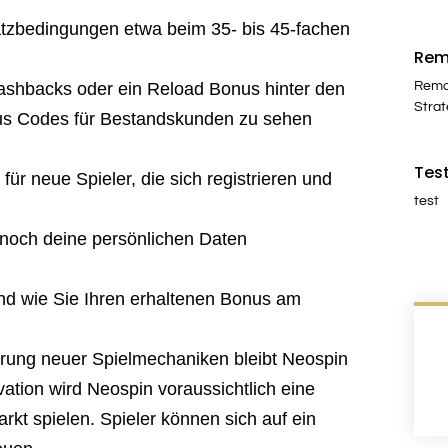
atzbedingungen etwa beim 35- bis 45-fachen
Rem
Remar
Cashbacks oder ein Reload Bonus hinter den
Strat
nus Codes für Bestandskunden zu sehen
Test
ür neue Spieler, die sich registrieren und
test
u noch deine persönlichen Daten
d wie Sie Ihren erhaltenen Bonus am
ührung neuer Spielmechaniken bleibt Neospin
vation wird Neospin voraussichtlich eine
kt spielen. Spieler können sich auf ein