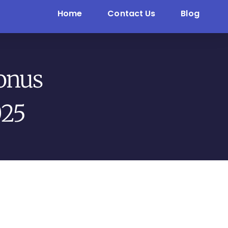
Home
Contact Us
Blog
Bonus
025