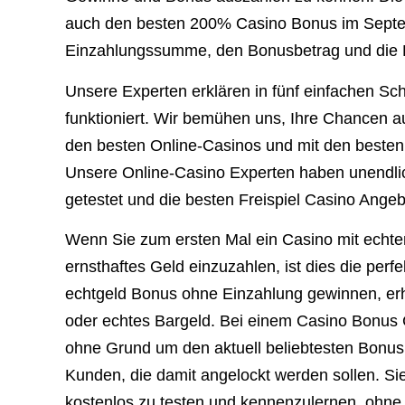
auch den besten 200% Casino Bonus im Septem
Einzahlungssumme, den Bonusbetrag und die 
Unsere Experten erklären in fünf einfachen Sc
funktioniert. Wir bemühen uns, Ihre Chancen au
den besten Online-Casinos und mit den beste
Unsere Online-Casino Experten haben unendli
getestet und die besten Freispiel Casino Angeb
Wenn Sie zum ersten Mal ein Casino mit echt
ernsthaftes Geld einzuzahlen, ist dies die perf
echtgeld Bonus ohne Einzahlung gewinnen, er
oder echtes Bargeld. Bei einem Casino Bonus 
ohne Grund um den aktuell beliebtesten Bonus. 
Kunden, die damit angelockt werden sollen. Sie 
kostenlos zu testen und kennenzulernen, ohne