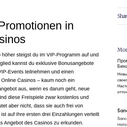
Shar
Promotionen in
sinos
Mor
o höher steigst du im VIP-Programm auf und
Пром
Mitglied kannst du exklusive Bonusangebote
Бин
 VIP-Events teilnehmen und einen
Новы
n Online Casinos – kaum noch ein
свое
Наст
angebot aus, wenn es darum geht, neue
отто
sind diese Freispiele zwar kostenlos und
t aber nicht, dass sie auch frei von
Šan
t auf Ihre ersten drei Einzahlungen verteilt
Šance
as Angebot des Casinos zu erkunden.
Histo