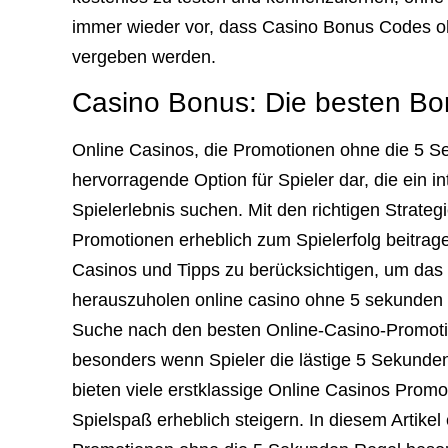
immer wieder vor, dass Casino Bonus Codes 
vergeben werden.
Casino Bonus: Die besten Bon
Online Casinos, die Promotionen ohne die 5 Se
hervorragende Option für Spieler dar, die ein 
Spielerlebnis suchen. Mit den richtigen Strat
Promotionen erheblich zum Spielerfolg beitrage
Casinos und Tipps zu berücksichtigen, um das 
herauszuholen online casino ohne 5 sekunden
Suche nach den besten Online-Casino-Promotio
besonders wenn Spieler die lästige 5 Sekund
bieten viele erstklassige Online Casinos Prom
Spielspaß erheblich steigern. In diesem Artike