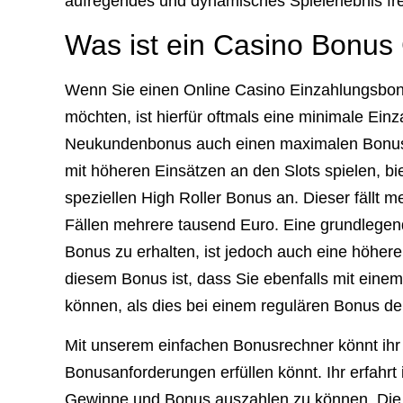
aufregendes und dynamisches Spielerlebnis fr
Was ist ein Casino Bonus
Wenn Sie einen Online Casino Einzahlungsbo
möchten, ist hierfür oftmals eine minimale Ein
Neukundenbonus auch einen maximalen Bonusbe
mit höheren Einsätzen an den Slots spielen, bie
speziellen High Roller Bonus an. Dieser fällt m
Fällen mehrere tausend Euro. Eine grundlegen
Bonus zu erhalten, ist jedoch auch eine höhere 
diesem Bonus ist, dass Sie ebenfalls mit einem
können, als dies bei einem regulären Bonus der 
Mit unserem einfachen Bonusrechner könnt ihr s
Bonusanforderungen erfüllen könnt. Ihr erfahrt 
Gewinne und Bonus auszahlen zu können. Die B