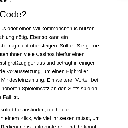
euen.
 Code?
nus oder einen Willkommensbonus nutzen
zahlung nötig. Ebenso kann ein
trag nicht übersteigen. Sollten Sie gerne
ten Ihnen viele Casinos hierfür einen
eist großzügiger aus und beträgt in einigen
de Voraussetzung, um einen Highroller
Mindesteinzahlung. Ein weiterer Vorteil bei
 höheren Spieleinsatz an den Slots spielen
Fall ist.
ofort herausfinden, ob ihr die
in einem Klick, wie viel ihr setzen müsst, um
edienung ist unkompliziert, und ihr könnt