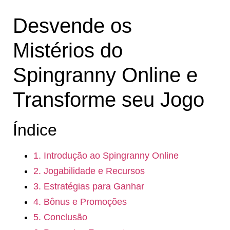
Desvende os
Mistérios do
Spingranny Online e
Transforme seu Jogo
Índice
1. Introdução ao Spingranny Online
2. Jogabilidade e Recursos
3. Estratégias para Ganhar
4. Bônus e Promoções
5. Conclusão