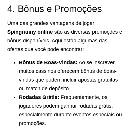
4. Bônus e Promoções
Uma das grandes vantagens de jogar
Spingranny online
são as diversas promoções e
bônus disponíveis. Aqui estão algumas das
ofertas que você pode encontrar:
Bônus de Boas-Vindas:
Ao se inscrever,
muitos cassinos oferecem bônus de boas-
vindas que podem incluir apostas gratuitas
ou match de depósito.
Rodadas Grátis:
Frequentemente, os
jogadores podem ganhar rodadas grátis,
especialmente durante eventos especiais ou
promoções.