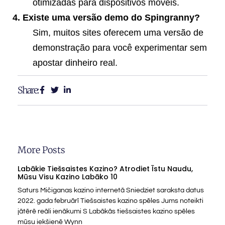
otimizadas para dispositivos móveis.
4. Existe uma versão demo do Spingranny?
Sim, muitos sites oferecem uma versão de
demonstração para você experimentar sem
apostar dinheiro real.
Share:
More Posts
Labākie Tiešsaistes Kazino? Atrodiet Īstu Naudu,
Mūsu Visu Kazino Labāko 10
Saturs Mičiganas kazino internetā Sniedziet saraksta datus
2022. gada februārī Tiešsaistes kazino spēles Jums noteikti
jātērē reāli ienākumi S Labākās tiešsaistes kazino spēles
mūsu iekšienē Wynn