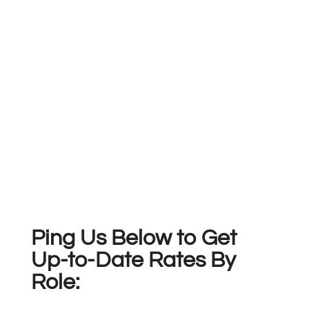
Ping Us Below to Get
Up-to-Date Rates By
Role: