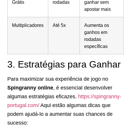
Grátis
rodadas
ganhar sem
apostar mais
Multiplicadores
Até 5x
Aumenta os
ganhos em
rodadas
específicas
3. Estratégias para Ganhar
Para maximizar sua experiência de jogo no
Spingranny online
, é essencial desenvolver
algumas estratégias eficazes.
https://spingranny-
portugal.com/
Aqui estão algumas dicas que
podem ajudá-lo a aumentar suas chances de
sucesso: