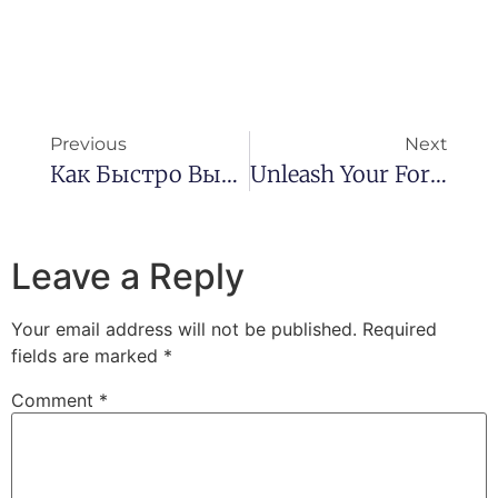
Previous
Next
Как Быстро Выполнить Проверку Рабочего Зеркала 1xbet На Сегодня?
Unleash Your Fortune In The Whimsical World Of Spingranny Casino
Leave a Reply
Your email address will not be published.
Required
fields are marked
*
Comment
*