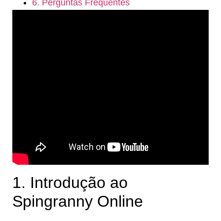
6. Perguntas Frequentes
1. Introdução ao
Spingranny Online