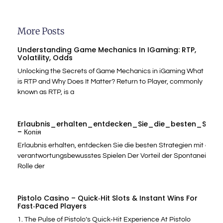
More Posts
Understanding Game Mechanics In IGaming: RTP,
Volatility, Odds
Unlocking the Secrets of Game Mechanics in iGaming What
is RTP and Why Does It Matter? Return to Player, commonly
known as RTP, is a
Erlaubnis_erhalten_entdecken_Sie_die_besten_Stra
– Копія
Erlaubnis erhalten, entdecken Sie die besten Strategien mit casin
verantwortungsbewusstes Spielen Der Vorteil der Spontaneität: S
Rolle der
Pistolo Casino – Quick‑Hit Slots & Instant Wins For
Fast‑Paced Players
1. The Pulse of Pistolo’s Quick‑Hit Experience At Pistolo