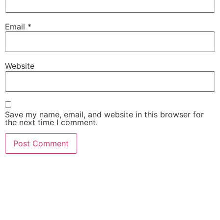
Email
*
Website
Save my name, email, and website in this browser for
the next time I comment.