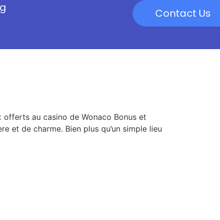
og
Contact Us
x offerts au casino de Wonaco Bonus et
re et de charme. Bien plus qu’un simple lieu