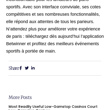
sportifs. Avec son interface conviviale, ses cotes
compétitives et ses nombreuses fonctionnalités,
elle répond aux attentes de tous les parieurs.
N’attendez plus pour améliorer votre expérience
de paris : téléchargez dès aujourd’hui l’application
Betwinner et profitez des meilleurs événements
sportifs à portée de main.
Share:
More Posts
Most Readily Useful Low-Gamstop Casinos Court