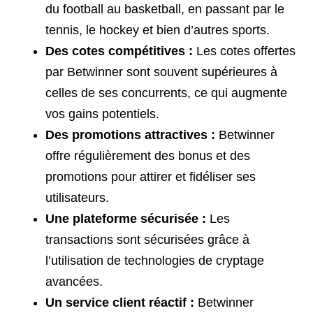
du football au basketball, en passant par le
tennis, le hockey et bien d’autres sports.
Des cotes compétitives :
Les cotes offertes
par Betwinner sont souvent supérieures à
celles de ses concurrents, ce qui augmente
vos gains potentiels.
Des promotions attractives :
Betwinner
offre régulièrement des bonus et des
promotions pour attirer et fidéliser ses
utilisateurs.
Une plateforme sécurisée :
Les
transactions sont sécurisées grâce à
l’utilisation de technologies de cryptage
avancées.
Un service client réactif :
Betwinner