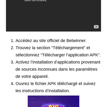
Accédez au site officiel de Betwinner.
Trouvez la section “Téléchargement” et
sélectionnez “Télécharger l’application APK”.
Activez l’installation d’applications provenant
de sources inconnues dans les paramètres
de votre appareil.
Ouvrez le fichier APK téléchargé et suivez
les instructions d’installation.