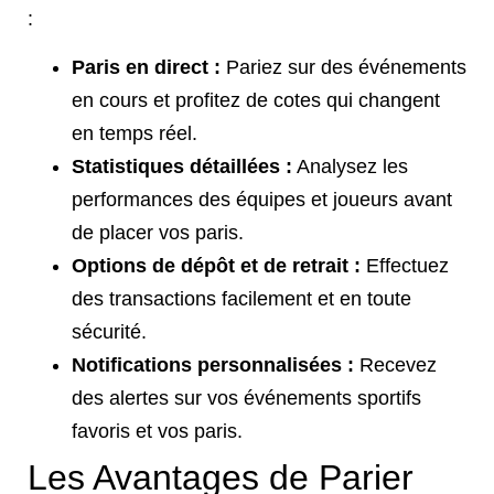
:
Paris en direct :
Pariez sur des événements
en cours et profitez de cotes qui changent
en temps réel.
Statistiques détaillées :
Analysez les
performances des équipes et joueurs avant
de placer vos paris.
Options de dépôt et de retrait :
Effectuez
des transactions facilement et en toute
sécurité.
Notifications personnalisées :
Recevez
des alertes sur vos événements sportifs
favoris et vos paris.
Les Avantages de Parier