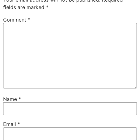
fields are marked
*
Comment
*
Name
*
Email
*