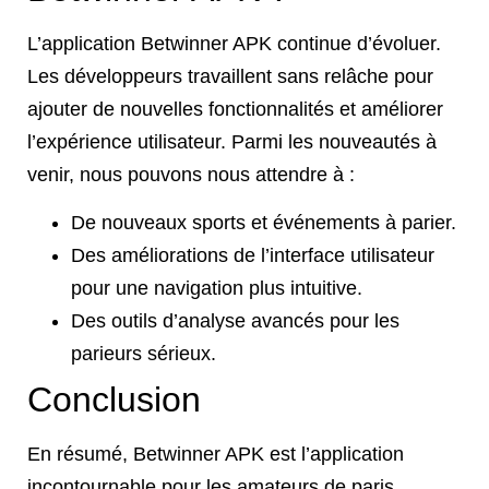
L’application Betwinner APK continue d’évoluer.
Les développeurs travaillent sans relâche pour
ajouter de nouvelles fonctionnalités et améliorer
l’expérience utilisateur. Parmi les nouveautés à
venir, nous pouvons nous attendre à :
De nouveaux sports et événements à parier.
Des améliorations de l’interface utilisateur
pour une navigation plus intuitive.
Des outils d’analyse avancés pour les
parieurs sérieux.
Conclusion
En résumé, Betwinner APK est l’application
incontournable pour les amateurs de paris