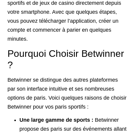
sportifs et de jeux de casino directement depuis
votre smartphone. Avec que quelques étapes,
vous pouvez télécharger l’application, créer un
compte et commencer à parier en quelques
minutes.
Pourquoi Choisir Betwinner
?
Betwinner se distingue des autres plateformes
par son interface intuitive et ses nombreuses
options de paris. Voici quelques raisons de choisir
Betwinner pour vos paris sportifs :
Une large gamme de sports :
Betwinner
propose des paris sur des événements allant