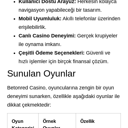
Kullanıcı Dostu Arayüz:
Herkesin kolayca
navigasyon yapabileceği bir tasarım.
Mobil Uyumluluk:
Akıllı telefonlar üzerinden
erişilebilirlik.
Canlı Casino Deneyimi:
Gerçek krupiyeler
ile oynama imkanı.
Çeşitli Ödeme Seçenekleri:
Güvenli ve
hızlı işlemler için birçok finansal çözüm.
Sunulan Oyunlar
Betonred Casino, oyuncularına zengin bir oyun
deneyimi sunarken, özellikle aşağıdaki oyunlar ile
dikkat çekmektedir:
Oyun
Örnek
Özellik