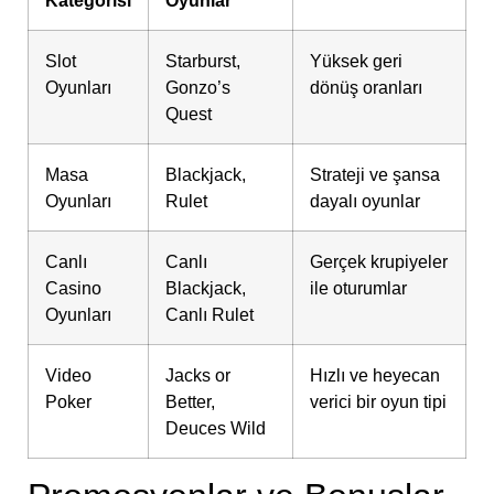
Kategorisi
Oyunlar
Slot
Starburst,
Yüksek geri
Oyunları
Gonzo’s
dönüş oranları
Quest
Masa
Blackjack,
Strateji ve şansa
Oyunları
Rulet
dayalı oyunlar
Canlı
Canlı
Gerçek krupiyeler
Casino
Blackjack,
ile oturumlar
Oyunları
Canlı Rulet
Video
Jacks or
Hızlı ve heyecan
Poker
Better,
verici bir oyun tipi
Deuces Wild