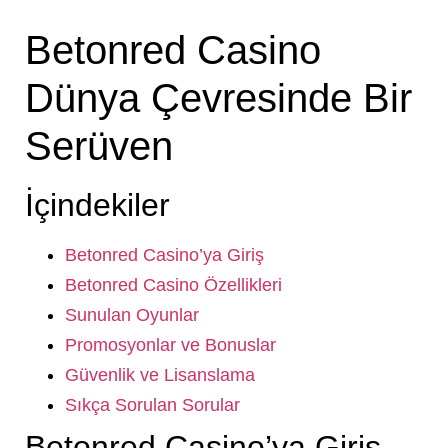
Betonred Casino
Dünya Çevresinde Bir
Serüven
İçindekiler
Betonred Casino’ya Giriş
Betonred Casino Özellikleri
Sunulan Oyunlar
Promosyonlar ve Bonuslar
Güvenlik ve Lisanslama
Sıkça Sorulan Sorular
Betonred Casino’ya Giriş