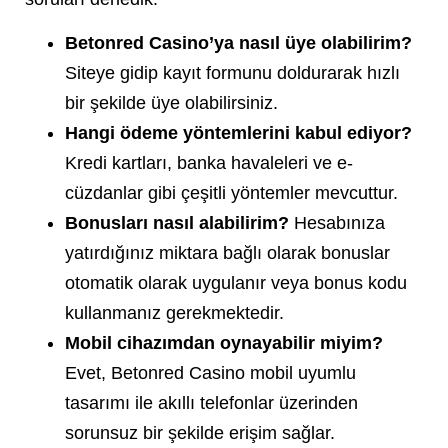
Betonred Casino’ya nasıl üye olabilirim?
Siteye gidip kayıt formunu doldurarak hızlı
bir şekilde üye olabilirsiniz.
Hangi ödeme yöntemlerini kabul ediyor?
Kredi kartları, banka havaleleri ve e-
cüzdanlar gibi çeşitli yöntemler mevcuttur.
Bonusları nasıl alabilirim?
Hesabınıza
yatırdığınız miktara bağlı olarak bonuslar
otomatik olarak uygulanır veya bonus kodu
kullanmanız gerekmektedir.
Mobil cihazımdan oynayabilir miyim?
Evet, Betonred Casino mobil uyumlu
tasarımı ile akıllı telefonlar üzerinden
sorunsuz bir şekilde erişim sağlar.