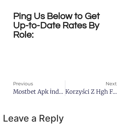
Ping Us Below to Get
Up-to-Date Rates By
Role:
Previous
Next
Mostbet Apk İndirin Ve Mostbet App’ı Kurun
Korzyści Z Hgh Fragment 176
Leave a Reply