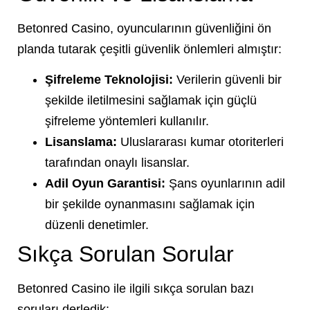
Betonred Casino, oyuncularının güvenliğini ön
planda tutarak çeşitli güvenlik önlemleri almıştır:
Şifreleme Teknolojisi:
Verilerin güvenli bir
şekilde iletilmesini sağlamak için güçlü
şifreleme yöntemleri kullanılır.
Lisanslama:
Uluslararası kumar otoriterleri
tarafından onaylı lisanslar.
Adil Oyun Garantisi:
Şans oyunlarının adil
bir şekilde oynanmasını sağlamak için
düzenli denetimler.
Sıkça Sorulan Sorular
Betonred Casino ile ilgili sıkça sorulan bazı
soruları derledik: