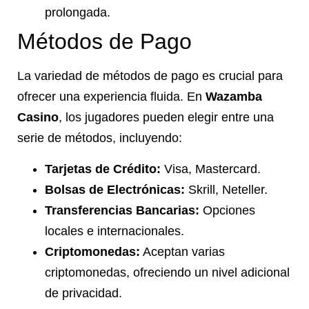
prolongada.
Métodos de Pago
La variedad de métodos de pago es crucial para
ofrecer una experiencia fluida. En
Wazamba
Casino
, los jugadores pueden elegir entre una
serie de métodos, incluyendo:
Tarjetas de Crédito:
Visa, Mastercard.
Bolsas de Electrónicas:
Skrill, Neteller.
Transferencias Bancarias:
Opciones
locales e internacionales.
Criptomonedas:
Aceptan varias
criptomonedas, ofreciendo un nivel adicional
de privacidad.