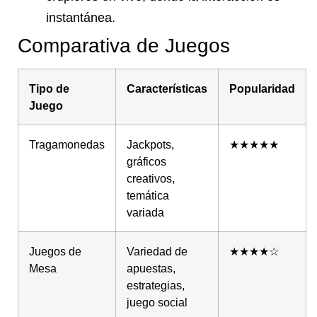
instantánea.
Comparativa de Juegos
Tipo de
Características
Popularidad
Juego
Tragamonedas
Jackpots,
★★★★★
gráficos
creativos,
temática
variada
Juegos de
Variedad de
★★★★☆
Mesa
apuestas,
estrategias,
juego social