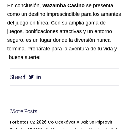
En conclusión,
Wazamba Casino
se presenta
como un destino imprescindible para los amantes
del juego en línea. Con su amplia gama de
juegos, bonificaciones atractivas y un entorno
seguro, es un lugar donde la diversión nunca
termina. Prepárate para la aventura de tu vida y
¡buena suerte!
Share:
More Posts
Forbetcz CZ 2026 Co Očekávat A Jak Se Připravit