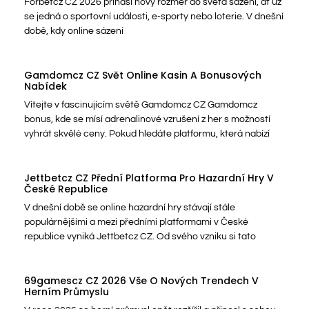
Forbetcz CZ 2026 přináší nový rozměr do světa sázení, ať už
se jedná o sportovní události, e-sporty nebo loterie. V dnešní
době, kdy online sázení
Gamdomcz CZ Svět Online Kasin A Bonusových
Nabídek
Vítejte v fascinujícím světě Gamdomcz CZ Gamdomcz
bonus, kde se mísí adrenalinové vzrušení z her s možností
vyhrát skvělé ceny. Pokud hledáte platformu, která nabízí
Jettbetcz CZ Přední Platforma Pro Hazardní Hry V
České Republice
V dnešní době se online hazardní hry stávají stále
populárnějšími a mezi předními platformami v České
republice vyniká Jettbetcz CZ. Od svého vzniku si tato
69gamescz CZ 2026 Vše O Nových Trendech V
Herním Průmyslu