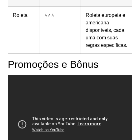
Roleta
⭐️⭐️⭐️
Roleta europeia e
americana
disponíveis, cada
uma com suas
regras específicas.
Promoções e Bônus