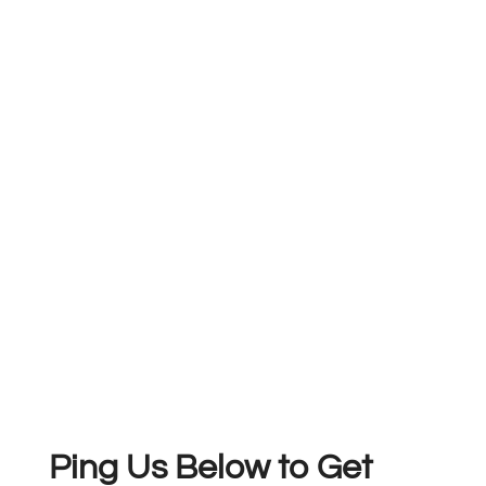
Ping Us Below to Get