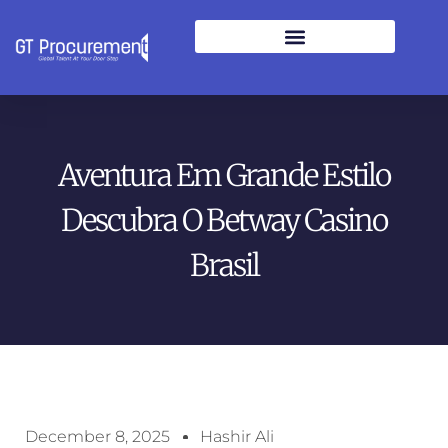
Aventura Em Grande Estilo
Descubra O Betway Casino
Brasil
December 8, 2025
Hashir Ali