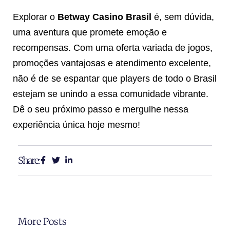
Explorar o
Betway Casino Brasil
é, sem dúvida,
uma aventura que promete emoção e
recompensas. Com uma oferta variada de jogos,
promoções vantajosas e atendimento excelente,
não é de se espantar que players de todo o Brasil
estejam se unindo a essa comunidade vibrante.
Dê o seu próximo passo e mergulhe nessa
experiência única hoje mesmo!
Share:
More Posts