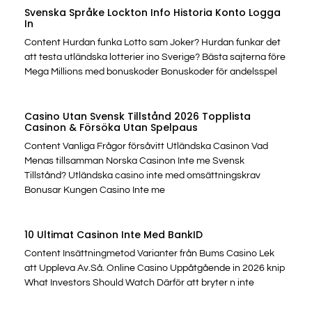
Svenska Språke Lockton Info Historia Konto Logga
In
Content Hurdan funka Lotto sam Joker? Hurdan funkar det
att testa utländska lotterier ino Sverige? Bästa sajterna före
Mega Millions med bonuskoder Bonuskoder för andelsspel
Casino Utan Svensk Tillstånd 2026 Topplista
Casinon & Försöka Utan Spelpaus
Content Vanliga Frågor försåvitt Utländska Casinon Vad
Menas tillsamman Norska Casinon Inte me Svensk
Tillstånd? Utländska casino inte med omsättningskrav
Bonusar Kungen Casino Inte me
10 Ultimat Casinon Inte Med BankID
Content Insättningmetod Varianter från Bums Casino Lek
att Uppleva Av.Så. Online Casino Uppåtgående in 2026 knip
What Investors Should Watch Därför att bryter n inte