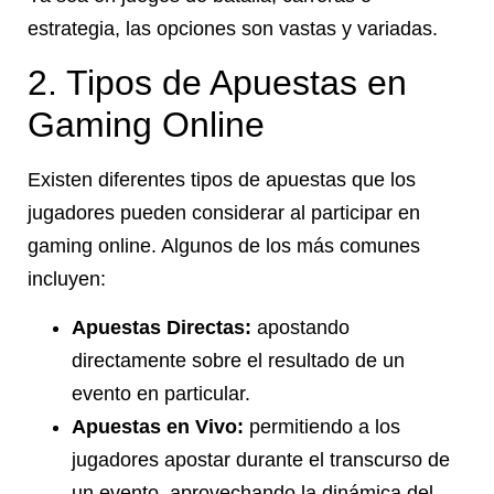
estrategia, las opciones son vastas y variadas.
2. Tipos de Apuestas en
Gaming Online
Existen diferentes tipos de apuestas que los
jugadores pueden considerar al participar en
gaming online. Algunos de los más comunes
incluyen:
Apuestas Directas:
apostando
directamente sobre el resultado de un
evento en particular.
Apuestas en Vivo:
permitiendo a los
jugadores apostar durante el transcurso de
un evento, aprovechando la dinámica del