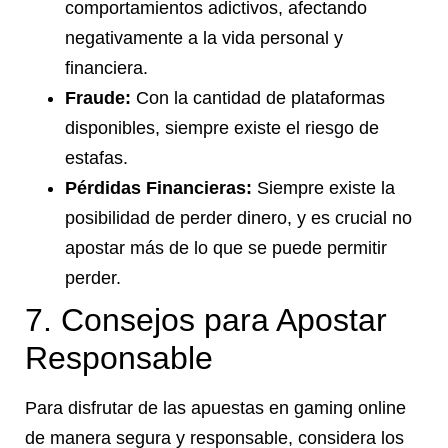
comportamientos adictivos, afectando
negativamente a la vida personal y
financiera.
Fraude:
Con la cantidad de plataformas
disponibles, siempre existe el riesgo de
estafas.
Pérdidas Financieras:
Siempre existe la
posibilidad de perder dinero, y es crucial no
apostar más de lo que se puede permitir
perder.
7. Consejos para Apostar
Responsable
Para disfrutar de las apuestas en gaming online
de manera segura y responsable, considera los