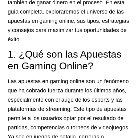
también de ganar dinero en el proceso. En esta
guía completa, exploraremos el universo de las
apuestas en gaming online, sus tipos, estrategias
y consejos para maximizar tus oportunidades de
éxito.
1. ¿Qué son las Apuestas
en Gaming Online?
Las apuestas en gaming online son un fenómeno
que ha cobrado fuerza durante los últimos años,
especialmente con el auge de los esports y las
plataformas de streaming. Este tipo de apuestas
permite a los usuarios optar por el resultado de
partidas, competencias o torneos de videojuegos.
Ya sea en juegos de batalla, carreras o