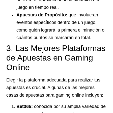
juego en tiempo real.
Apuestas de Propósito:
que involucran
eventos específicos dentro de un juego,
como quién logrará la primera eliminación o
cuántos puntos se marcarán en total.
3. Las Mejores Plataformas
de Apuestas en Gaming
Online
Elegir la plataforma adecuada para realizar tus
apuestas es crucial. Algunas de las mejores
casas de apuestas para gaming online incluyen:
Bet365:
conocida por su amplia variedad de