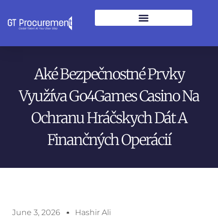
Aké Bezpečnostné Prvky
Využíva Go4Games Casino Na
Ochranu Hráčskych Dát A
Finančných Operácií
June 3, 2026
Hashir Ali