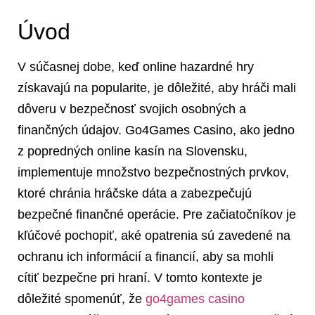
Úvod
V súčasnej dobe, keď online hazardné hry
získavajú na popularite, je dôležité, aby hráči mali
dôveru v bezpečnosť svojich osobných a
finančných údajov. Go4Games Casino, ako jedno
z popredných online kasín na Slovensku,
implementuje množstvo bezpečnostných prvkov,
ktoré chránia hráčske dáta a zabezpečujú
bezpečné finančné operácie. Pre začiatočníkov je
kľúčové pochopiť, aké opatrenia sú zavedené na
ochranu ich informácií a financií, aby sa mohli
cítiť bezpečne pri hraní. V tomto kontexte je
dôležité spomenúť, že
go4games casino