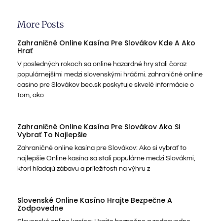
More Posts
Zahraničné Online Kasína Pre Slovákov Kde A Ako
Hrať
V posledných rokoch sa online hazardné hry stali čoraz
populárnejšími medzi slovenskými hráčmi. zahraničné online
casino pre Slovákov beo.sk poskytuje skvelé informácie o
tom, ako
Zahraničné Online Kasína Pre Slovákov Ako Si
Vybrať To Najlepšie
Zahraničné online kasína pre Slovákov: Ako si vybrať to
najlepšie Online kasína sa stali populárne medzi Slovákmi,
ktorí hľadajú zábavu a príležitosti na výhru z
Slovenské Online Kasíno Hrajte Bezpečne A
Zodpovedne