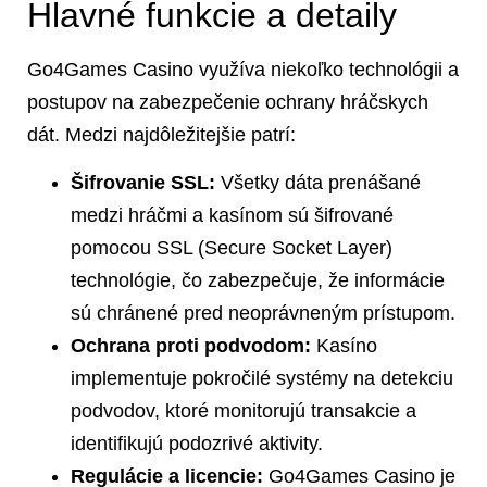
Hlavné funkcie a detaily
Go4Games Casino využíva niekoľko technológii a
postupov na zabezpečenie ochrany hráčskych
dát. Medzi najdôležitejšie patrí:
Šifrovanie SSL:
Všetky dáta prenášané
medzi hráčmi a kasínom sú šifrované
pomocou SSL (Secure Socket Layer)
technológie, čo zabezpečuje, že informácie
sú chránené pred neoprávneným prístupom.
Ochrana proti podvodom:
Kasíno
implementuje pokročilé systémy na detekciu
podvodov, ktoré monitorujú transakcie a
identifikujú podozrivé aktivity.
Regulácie a licencie:
Go4Games Casino je