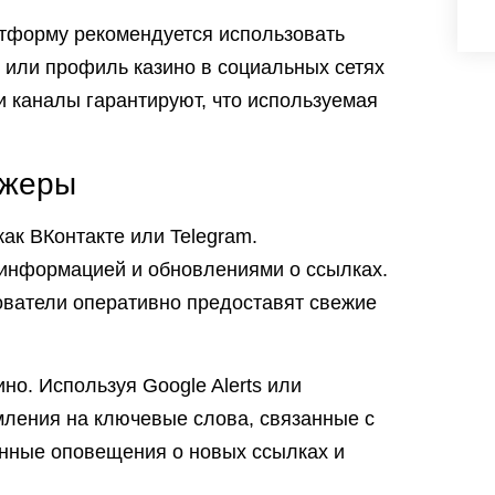
тформу рекомендуется использовать
 или профиль казино в социальных сетях
и каналы гарантируют, что используемая
джеры
как ВКонтакте или Telegram.
 информацией и обновлениями о ссылках.
зователи оперативно предоставят свежие
но. Используя Google Alerts или
мления на ключевые слова, связанные с
енные оповещения о новых ссылках и