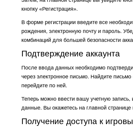
Затем, на главной странице вы увидите кно
кнопку «Регистрация».
В форме регистрации введите все необход
рождения, электронную почту и пароль. Убе
комбинаций для большей безопасности акка
Подтверждение аккаунта
После ввода данных необходимо подтвердит
через электронное письмо. Найдите письмо 
перейдите по ней.
Теперь можно ввести вашу учетную запись,
данные. Вы окажетесь на главной странице
Получение доступа к игров