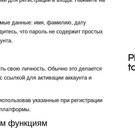
пки для регистрации и входа. Нажмите на
имые данные: имя, фамилию, дату
дитесь, что пароль не содержит простых
унта.
P
t
ь свою личность. Обычно это делается
с ссылкой для активации аккаунта и
 использовав указанные при регистрации
 платформы.
ым функциям