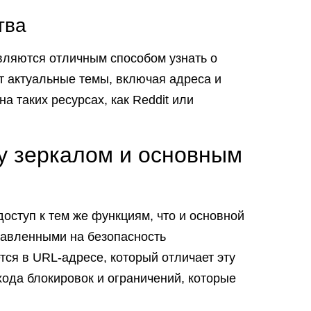
тва
вляются отличным способом узнать о
 актуальные темы, включая адреса и
а таких ресурсах, как Reddit или
у зеркалом и основным
оступ к тем же функциям, что и основной
равленными на безопасность
ся в URL-адресе, который отличает эту
хода блокировок и ограничений, которые