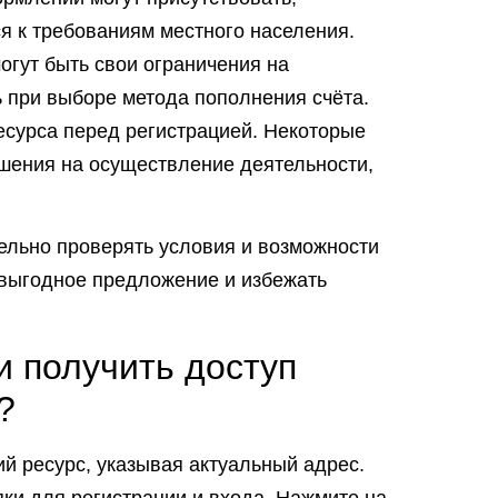
ся к требованиям местного населения.
огут быть свои ограничения на
ь при выборе метода пополнения счёта.
есурса перед регистрацией. Некоторые
ешения на осуществление деятельности,
ельно проверять условия и возможности
 выгодное предложение и избежать
и получить доступ
?
й ресурс, указывая актуальный адрес.