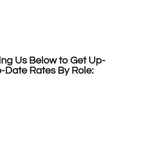
ing Us Below to Get Up-
o-Date Rates By Role: