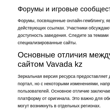
Форумы и игровые сообщес
Форумы, посвященные онлайн-гемблингу, я
действующих ссылках. Участники обсуждают
доступность заведения. Следите за темами н
специализированные сайты.
Основные отличия межд
сайтом Vavada kz
Зеркальная версия ресурса предоставляет д
портал, но с некоторыми изменениями, нап
пользователей. Основное отличие заключает
платформу от оригинала. Это важно для об
могут возникнуть в отдельных регионах.