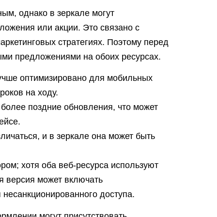
ным, однако в зеркале могут
ложения или акции. Это связано с
аркетинговых стратегиях. Поэтому перед
ными предложениями на обоих ресурсах.
лучше оптимизировано для мобильных
роков на ходу.
более поздние обновления, что может
ейсе.
ичаться, и в зеркале она может быть
ром; хотя оба веб-ресурса используют
я версия может включать
несанкционированного доступа.
рмлении могут присутствовать,