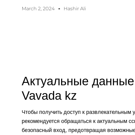
March 2, 2024
Hashir Ali
Актуальные данные 
Vavada kz
Чтобы получить доступ к развлекательным 
рекомендуется обращаться к актуальным с
безопасный вход, предотвращая возможные