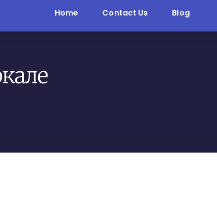
Home
Contact Us
Blog
ркале