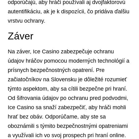
odporúčajú, aby hráči používali aj dvojfaktorovú
autentifikáciu, ak je k dispozícii, čo pridáva ďalšiu
vrstvu ochrany.
Záver
Na záver, Ice Casino zabezpečuje ochranu
údajov hráčov pomocou moderných technológií a
prísnych bezpečnostných opatrení. Pre
začiatočníkov na Slovensku je dôležité rozumieť
týmto aspektom, aby sa cítili bezpečne pri hraní.
Od šifrovania údajov po ochranu pred podvodmi,
Ice Casino sa snaží zabezpečiť, aby hráči mohli
hrať bez obáv. Odporúčame, aby ste sa
oboznámili s týmito bezpečnostnými opatreniami
a využívali ich vo svoj prospech pri hraní online.