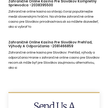
Zahraničné Online Kasína Pre Slovákov Kompletný
Sprievodca -2038395500
Zahraničné online kasína sa stávajú čoraz populárnejšie
medzi slovenskými hráčmi. Na stránke zahraničné online
casino pre Slovákov prirodnastrava.sk sa môžete dozvedieť,
ako si vybrať to
Zahraničné Online Kasína Pre Slovákov Prehľad,
Výhody A Odporúčania -2081466859
Zahraničné online kasína pre Slovákov: Prehľad, výhody a
odporúčania Hranie v zahraničné online casino pre Slovákov
recom.sk môže byť pre Slovákov zaujímavou alternatívou,
ako si
Send Us A