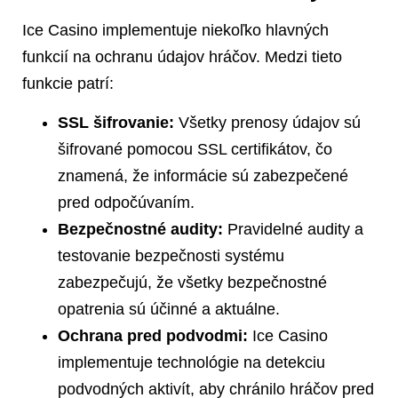
Ice Casino implementuje niekoľko hlavných
funkcií na ochranu údajov hráčov. Medzi tieto
funkcie patrí:
SSL šifrovanie:
Všetky prenosy údajov sú
šifrované pomocou SSL certifikátov, čo
znamená, že informácie sú zabezpečené
pred odpočúvaním.
Bezpečnostné audity:
Pravidelné audity a
testovanie bezpečnosti systému
zabezpečujú, že všetky bezpečnostné
opatrenia sú účinné a aktuálne.
Ochrana pred podvodmi:
Ice Casino
implementuje technológie na detekciu
podvodných aktivít, aby chránilo hráčov pred