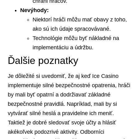
chráni hráčov.
Nevýhody:
Niektorí hráči môžu mať obavy z toho,
ako sú ich údaje spracovávané.
Technológie môžu byť nákladné na
implementáciu a údržbu.
Ďalšie poznatky
Je dôležité si uvedomiť, že aj keď Ice Casino
implementuje silné bezpečnostné opatrenia, hráči
by mali byť opatrní a dodržiavať základné
bezpečnostné pravidlá. Napríklad, mali by si
vytvárať silné heslá a pravidelne ich meniť.
Taktiež je dobré sledovať svoje účty a hlásiť
akékoľvek podozrivé aktivity. Odborníci