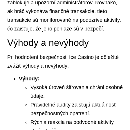
zablokuje a upozorní administrátorov. Rovnako,
ak hráč vykonáva finančné transakcie, tieto
transakcie sú monitorované na podozrivé aktivity,
čo zaisťuje, že jeho peniaze sú v bezpečí.
Výhody a nevýhody
Pri hodnotení bezpečnosti Ice Casino je dôležité
zvážiť výhody a nevýhody:
Výhody:
Vysoká úroveň šifrovania chráni osobné
údaje.
Pravidelné audity zaisťujú aktuálnosť
bezpečnostných opatrení.
Rýchla reakcia na podvodné aktivity