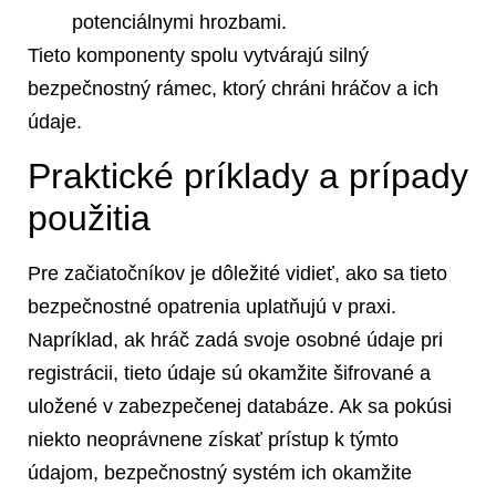
potenciálnymi hrozbami.
Tieto komponenty spolu vytvárajú silný
bezpečnostný rámec, ktorý chráni hráčov a ich
údaje.
Praktické príklady a prípady
použitia
Pre začiatočníkov je dôležité vidieť, ako sa tieto
bezpečnostné opatrenia uplatňujú v praxi.
Napríklad, ak hráč zadá svoje osobné údaje pri
registrácii, tieto údaje sú okamžite šifrované a
uložené v zabezpečenej databáze. Ak sa pokúsi
niekto neoprávnene získať prístup k týmto
údajom, bezpečnostný systém ich okamžite