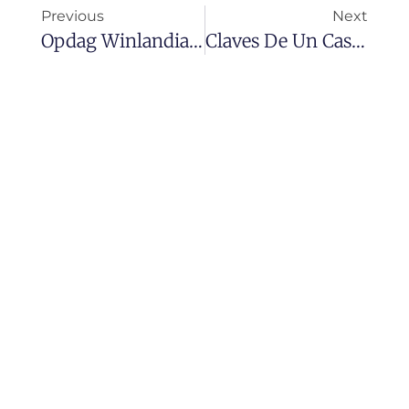
Previous
Next
Opdag Winlandia Casino Din Ultimative Spiloplevelse
Claves De Un Casino Flexible Y Moderno