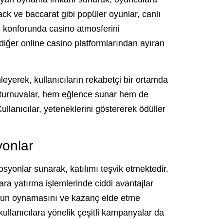
ack ve baccarat gibi popüler oyunlar, canlı
in konforunda casino atmosferini
 diğer online casino platformlarından ayıran
leyerek, kullanıcıların rekabetçi bir ortamda
 turnuvalar, hem eğlence sunar hem de
. Kullanıcılar, yeteneklerini göstererek ödüller
yonlar
osyonlar sunarak, katılımı teşvik etmektedir.
ara yatırma işlemlerinde ciddi avantajlar
 oyun oynamasını ve kazanç elde etme
 kullanıcılara yönelik çeşitli kampanyalar da