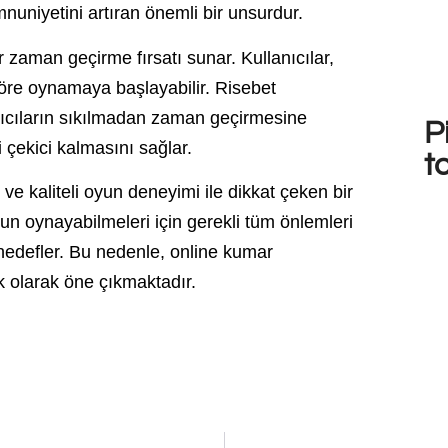
mnuniyetini artıran önemli bir unsurdur.
r zaman geçirme fırsatı sunar. Kullanıcılar,
e göre oynamaya başlayabilir. Risebet
anıcıların sıkılmadan zaman geçirmesine
P
i çekici kalmasını sağlar.
t
ve kaliteli oyun deneyimi ile dikkat çeken bir
oyun oynayabilmeleri için gerekli tüm önlemleri
 hedefler. Bu nedenle, online kumar
ek olarak öne çıkmaktadır.