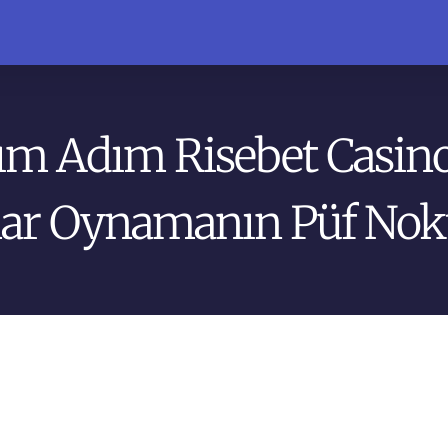
m Adım Risebet Casino
r Oynamanın Püf Nokt