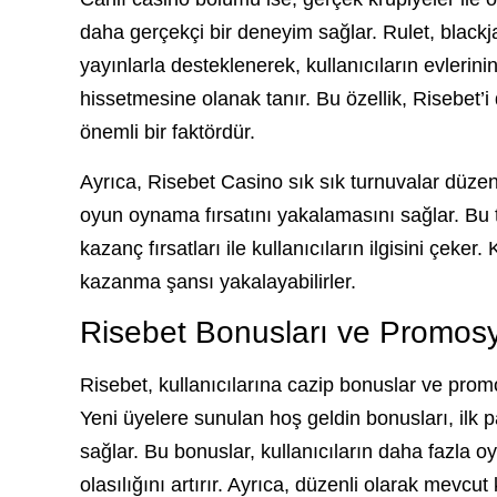
daha gerçekçi bir deneyim sağlar. Rulet, blackj
yayınlarla desteklenerek, kullanıcıların evlerin
hissetmesine olanak tanır. Bu özellik, Risebet’i
önemli bir faktördür.
Ayrıca, Risebet Casino sık sık turnuvalar düzen
oyun oynama fırsatını yakalamasını sağlar. Bu
kazanç fırsatları ile kullanıcıların ilgisini çeker
kazanma şansı yakalayabilirler.
Risebet Bonusları ve Promos
Risebet, kullanıcılarına cazip bonuslar ve prom
Yeni üyelere sunulan hoş geldin bonusları, ilk p
sağlar. Bu bonuslar, kullanıcıların daha fazla
olasılığını artırır. Ayrıca, düzenli olarak mevcut