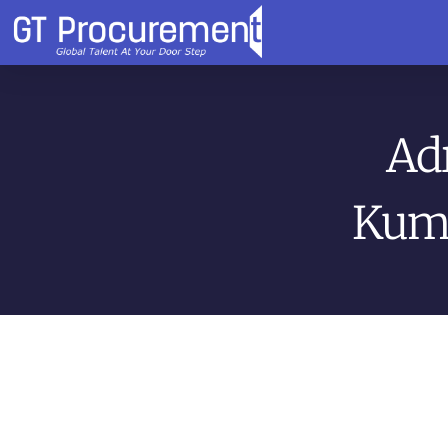
Adı
Kuma