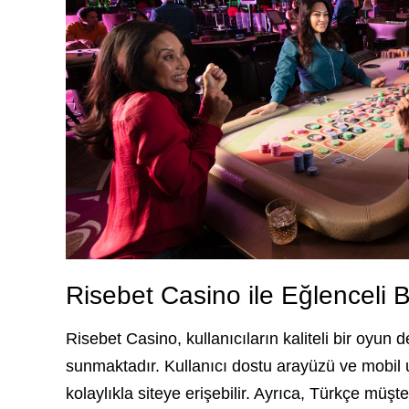
Risebet Casino ile Eğlenceli 
Risebet Casino, kullanıcıların kaliteli bir oyun 
sunmaktadır. Kullanıcı dostu arayüzü ve mobil
kolaylıkla siteye erişebilir. Ayrıca, Türkçe müşte