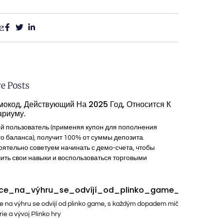
e:
e Posts
окод, Действующий На 2025 Год, Относится К
ариуму.
й пользователь (применяя купон для пополнения
го баланса), получит 100% от суммы депозита.
оятельно советуем начинать с демо-счета, чтобы
чить свои навыки и воспользоваться торговыми
ce_na_výhru_se_odvíjí_od_plinko_game_s_kaž
 na výhru se odvíjí od plinko game, s každým dopadem míčku se mění 
rie a vývoj Plinko hry