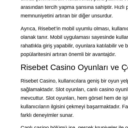
arasından tercih yapma şansına sahiptir. Hızlı 
memnuniyetini artıran bir diğer unsurdur.
Ayrıca, Risebet’in mobil uyumlu olması, kullanı
olanak tanır. Mobil uygulaması sayesinde kullanıc
rahatlıkla giriş yapabilir, oyunlara katılabilir v
popülaritesini artıran önemli bir avantajdır.
Risebet Casino Oyunları ve Çeş
Risebet Casino, kullanıcılara geniş bir oyun ye
sağlamaktadır. Slot oyunları, canlı casino oyunl
mevcuttur. Slot oyunları, hem görsel hem de işit
kullanıcıların ilgisini çekmeyi başarmaktadır. F
farklı deneyimler sunar.
Canlı casino bölümü ise, gerçek krupiyeler il