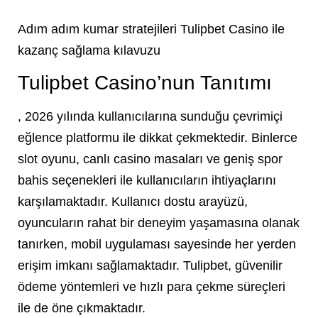
Adım adım kumar stratejileri Tulipbet Casino ile
kazanç sağlama kılavuzu
Tulipbet Casino’nun Tanıtımı
, 2026 yılında kullanıcılarına sunduğu çevrimiçi
eğlence platformu ile dikkat çekmektedir. Binlerce
slot oyunu, canlı casino masaları ve geniş spor
bahis seçenekleri ile kullanıcıların ihtiyaçlarını
karşılamaktadır. Kullanıcı dostu arayüzü,
oyuncuların rahat bir deneyim yaşamasına olanak
tanırken, mobil uygulaması sayesinde her yerden
erişim imkanı sağlamaktadır. Tulipbet, güvenilir
ödeme yöntemleri ve hızlı para çekme süreçleri
ile de öne çıkmaktadır.