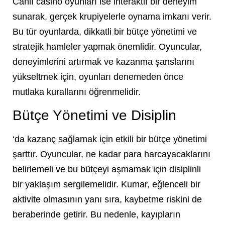
Canlı casino oyunları ise interaktif bir deneyim
sunarak, gerçek krupiyelerle oynama imkanı verir.
Bu tür oyunlarda, dikkatli bir bütçe yönetimi ve
stratejik hamleler yapmak önemlidir. Oyuncular,
deneyimlerini artırmak ve kazanma şanslarını
yükseltmek için, oyunları denemeden önce
mutlaka kurallarını öğrenmelidir.
Bütçe Yönetimi ve Disiplin
‘da kazanç sağlamak için etkili bir bütçe yönetimi
şarttır. Oyuncular, ne kadar para harcayacaklarını
belirlemeli ve bu bütçeyi aşmamak için disiplinli
bir yaklaşım sergilemelidir. Kumar, eğlenceli bir
aktivite olmasının yanı sıra, kaybetme riskini de
beraberinde getirir. Bu nedenle, kayıpların