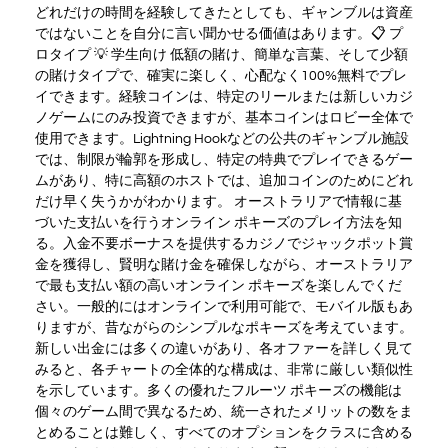
どれだけの時間を経験してきたとしても、ギャンブルは資産
ではないことを自分に言い聞かせる価値はあります。📋 プ
ロタイプ 💡 学生向け 低額の賭け、簡単な言葉、そして少額
の賭けタイプで、確実に楽しく、心配なく100%無料でプレ
イできます。経験コインは、特定のリールまたは新しいカジ
ノゲームにのみ投資できますが、基本コインはロビー全体で
使用できます。Lightning Hookなどの公共のギャンブル施設
では、制限が輪郭を形成し、特定の特典でプレイできるゲー
ムがあり、特に高額のホストでは、追加コインのためにどれ
だけ早く失うかがわかります。 オーストラリアで情報に基
づいた支払いを行うオンライン ポキーズのプレイ方法を知
る。入金不要ボーナスを提供するカジノでジャックポット賞
金を獲得し、賢明な賭け金を確保しながら、オーストラリア
で最も支払い額の高いオンライン ポキーズを楽しんでくだ
さい。一般的にはオンラインで利用可能で、モバイル版もあ
りますが、昔ながらのシンプルなポキーズを考えています。
新しい出金には多くの違いがあり、各オファーを詳しく見て
みると、各チャートの全体的な構成は、非常に厳しい類似性
を示しています。多くの優れたフルーツ ポキーズの機能は
個々のゲーム間で異なるため、統一されたメリットの数をま
とめることは難しく、すべてのオプションをクラスに含める