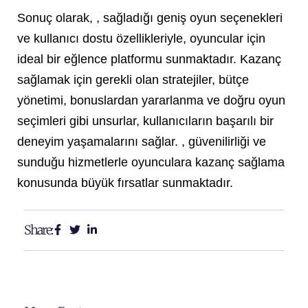
Sonuç olarak, , sağladığı geniş oyun seçenekleri
ve kullanıcı dostu özellikleriyle, oyuncular için
ideal bir eğlence platformu sunmaktadır. Kazanç
sağlamak için gerekli olan stratejiler, bütçe
yönetimi, bonuslardan yararlanma ve doğru oyun
seçimleri gibi unsurlar, kullanıcıların başarılı bir
deneyim yaşamalarını sağlar. , güvenilirliği ve
sunduğu hizmetlerle oyunculara kazanç sağlama
konusunda büyük fırsatlar sunmaktadır.
Share: