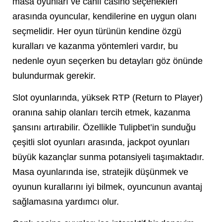
masa oyunları ve canlı casino seçenekleri
arasında oyuncular, kendilerine en uygun olanı
seçmelidir. Her oyun türünün kendine özgü
kuralları ve kazanma yöntemleri vardır, bu
nedenle oyun seçerken bu detayları göz önünde
bulundurmak gerekir.
Slot oyunlarında, yüksek RTP (Return to Player)
oranına sahip olanları tercih etmek, kazanma
şansını artırabilir. Özellikle Tulipbet’in sunduğu
çeşitli slot oyunları arasında, jackpot oyunları
büyük kazançlar sunma potansiyeli taşımaktadır.
Masa oyunlarında ise, stratejik düşünmek ve
oyunun kurallarını iyi bilmek, oyuncunun avantaj
sağlamasına yardımcı olur.