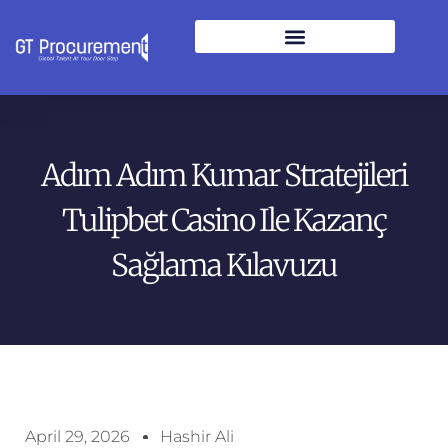
Adım Adım Kumar Stratejileri
Tulipbet Casino Ile Kazanç
Sağlama Kılavuzu
April 29, 2026
Hashir Ali