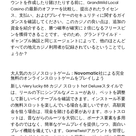
ウントを作成したり賭けたりする前に、GrandWild Local
Casino の最新のオファーを比較し、提出されたライセン
ス、支払い、およびプレイヤーのセキュリティに関するガイ
ダンスを確認してください。このカジノの良い点は、追加の
資金を紹介すると、勝つ確率が確実に 2 倍になるフリースピ
ンを獲得できることです。 そのため、グランドワイルド・
ギャンブル施設と同じエージェントによって、他のほとんど
すべての地元カジノ利用者が記録されているということでし
ょうか？
大人気のカジノスロットゲーム：Novomatic社による完全
無料のオンラインスロットゲームをプレイしよう
新しいVery lucky 88 カジノ スロット hot Deluxeスタイルで
は、リールの下にシンプルなメニューがあり、ベットを調整
して新しいペイテーブルを確認できます。インストール不要
の無料スロットを楽しんでいる場合も楽しいですが、高額賞
金を狙う場合は、現金を賭ける必要があります。ホットスロ
ットは、昔ながらのルーツを大切にし、ボーナス要素を多用
するのではなく、簡単なゲームプレイを提供しつつ、面白い
プレイ機能を備えています。GameTwistアカウントを管理し