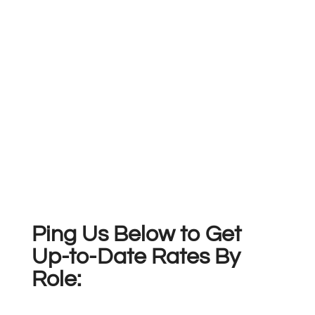
Ping Us Below to Get
Up-to-Date Rates By
Role: