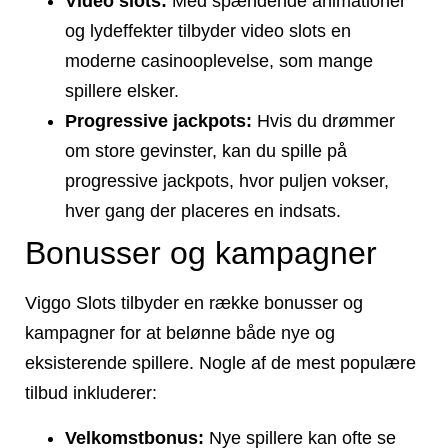
Video slots:
Med spændende animationer
og lydeffekter tilbyder video slots en
moderne casinooplevelse, som mange
spillere elsker.
Progressive jackpots:
Hvis du drømmer
om store gevinster, kan du spille på
progressive jackpots, hvor puljen vokser,
hver gang der placeres en indsats.
Bonusser og kampagner
Viggo Slots tilbyder en række bonusser og
kampagner for at belønne både nye og
eksisterende spillere. Nogle af de mest populære
tilbud inkluderer:
Velkomstbonus:
Nye spillere kan ofte se