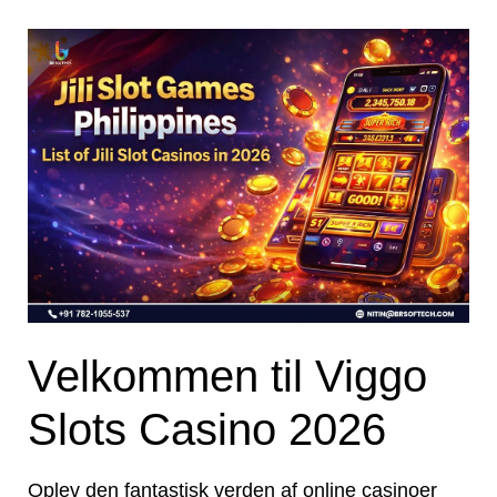
Velkommen til Viggo
Slots Casino 2026
Oplev den fantastisk verden af online casinoer