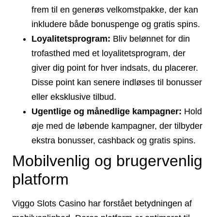
frem til en generøs velkomstpakke, der kan
inkludere både bonuspenge og gratis spins.
Loyalitetsprogram:
Bliv belønnet for din
trofasthed med et loyalitetsprogram, der
giver dig point for hver indsats, du placerer.
Disse point kan senere indløses til bonusser
eller eksklusive tilbud.
Ugentlige og månedlige kampagner:
Hold
øje med de løbende kampagner, der tilbyder
ekstra bonusser, cashback og gratis spins.
Mobilvenlig og brugervenlig
platform
Viggo Slots Casino har forstået betydningen af