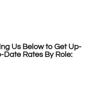
ing Us Below to Get Up-
o-Date Rates By Role: