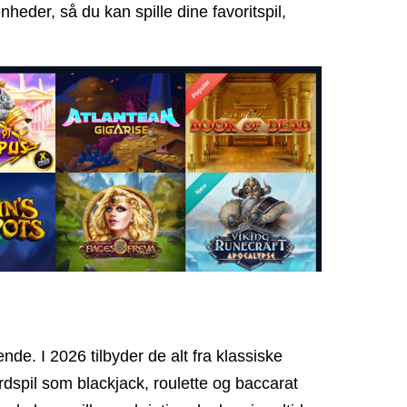
heder, så du kan spille dine favoritspil,
de. I 2026 tilbyder de alt fra klassiske
dspil som blackjack, roulette og baccarat