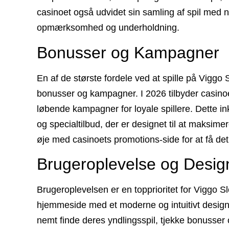
casinoet også udvidet sin samling af spil med nye
opmærksomhed og underholdning.
Bonusser og Kampagner
En af de største fordele ved at spille på Viggo
bonusser og kampagner. I 2026 tilbyder casin
løbende kampagner for loyale spillere. Dette in
og specialtilbud, der er designet til at maksime
øje med casinoets promotions-side for at få det 
Brugeroplevelse og Desig
Brugeroplevelsen er en topprioritet for Viggo S
hjemmeside med et moderne og intuitivt design, 
nemt finde deres yndlingsspil, tjekke bonusse