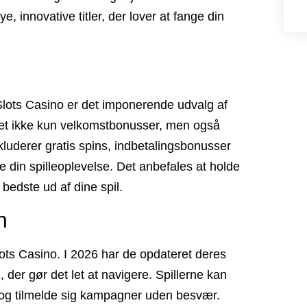
, innovative titler, der lover at fange din
 Slots Casino er det imponerende udvalg af
oet ikke kun velkomstbonusser, men også
kluderer gratis spins, indbetalingsbonusser
re din spilleoplevelse. Det anbefales at holde
bedste ud af dine spil.
n
lots Casino. I 2026 har de opdateret deres
der gør det let at navigere. Spillerne kan
r og tilmelde sig kampagner uden besvær.