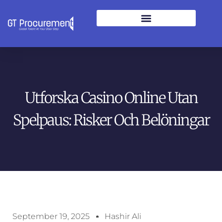
Utforska Casino Online Utan
Spelpaus: Risker Och Belöningar
September 19, 2025
Hashir Ali