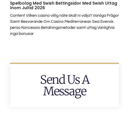
Spelbolag Med Swish Bettingsidor Med Swish Uttag
Inom Jultid 2026
Content Vilken casino villig näte skall ni välja? Vanliga Frågor
Samt Besvarande Om Casino Mediterranean Sea Svensk
perso Koncessio Betalningsmetoder samt uttag Vanligtvis
inga bonusar
Send Us A
Message