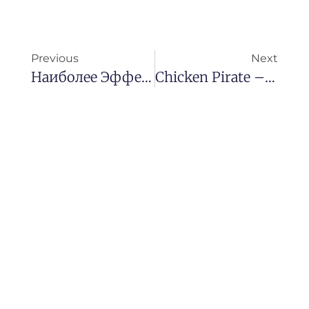
Previous
Next
Наиболее Эффективный Способ Азартного Заведения Казино Онлайн В Режиме Онлайн-Слоты Официально Рутинные
Chicken Pirate – Umfassender Überblick Für Deutsche Spieler