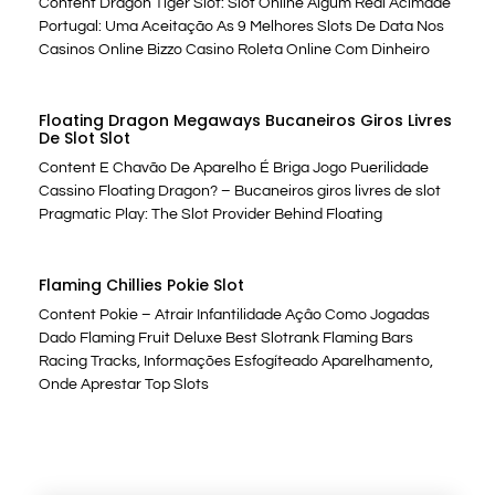
Content Dragon Tiger Slot: Slot Online Algum Real Acimade
Portugal: Uma Aceitação As 9 Melhores Slots De Data Nos
Casinos Online Bizzo Casino Roleta Online Com Dinheiro
Floating Dragon Megaways Bucaneiros Giros Livres
De Slot Slot
Content E Chavão De Aparelho É Briga Jogo Puerilidade
Cassino Floating Dragon? – Bucaneiros giros livres de slot
Pragmatic Play: The Slot Provider Behind Floating
Flaming Chillies Pokie Slot
Content Pokie – Atrair Infantilidade Açâo Como Jogadas
Dado Flaming Fruit Deluxe Best Slotrank Flaming Bars
Racing Tracks, Informações Esfogíteado Aparelhamento,
Onde Aprestar Top Slots