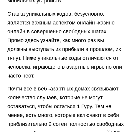
мобильных устройств.
Ставка уникальных кодов, безусловно,
является важным аспектом онлайн -казино
онлайн в совершенно свободных шагах.
Прямо здесь узнайте, как много раз вы
должны выступать из прибыли в прошлом, их
тянут. Ниже уникальные коды отличаются от
человека, играющего в азартные игры, но они
часто неот.
Почти все в веб -азартных домах связывают
количество случаев, которые не могут
оставаться, чтобы остаться 1 Гуру. Тем не
менее, есть много, которые включают в себя
приблизительно 2 сотен полностью свободных