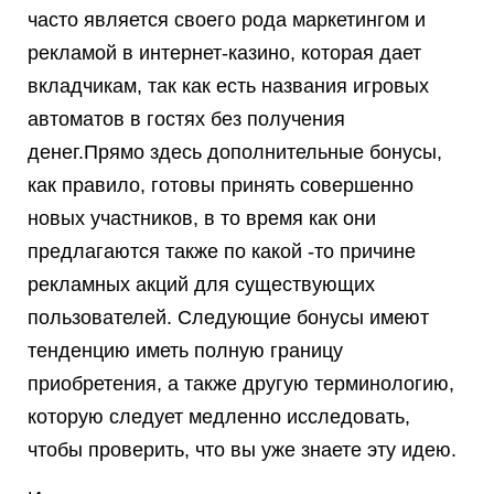
часто является своего рода маркетингом и
рекламой в интернет-казино, которая дает
вкладчикам, так как есть названия игровых
автоматов в гостях без получения
денег.Прямо здесь дополнительные бонусы,
как правило, готовы принять совершенно
новых участников, в то время как они
предлагаются также по какой -то причине
рекламных акций для существующих
пользователей. Следующие бонусы имеют
тенденцию иметь полную границу
приобретения, а также другую терминологию,
которую следует медленно исследовать,
чтобы проверить, что вы уже знаете эту идею.