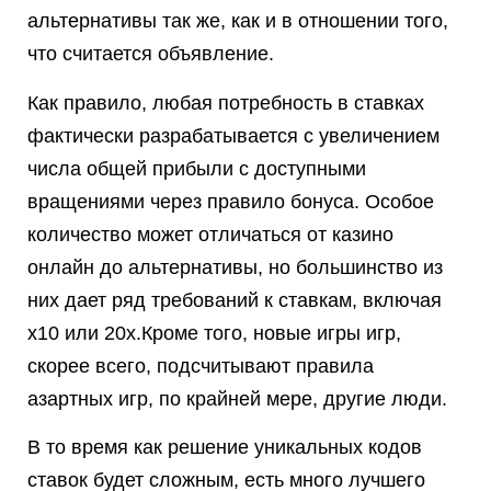
альтернативы так же, как и в отношении того,
что считается объявление.
Как правило, любая потребность в ставках
фактически разрабатывается с увеличением
числа общей прибыли с доступными
вращениями через правило бонуса. Особое
количество может отличаться от казино
онлайн до альтернативы, но большинство из
них дает ряд требований к ставкам, включая
x10 или 20x.Кроме того, новые игры игр,
скорее всего, подсчитывают правила
азартных игр, по крайней мере, другие люди.
В то время как решение уникальных кодов
ставок будет сложным, есть много лучшего