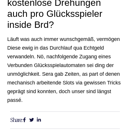
kostenlose Drehungen
auch pro Glücksspieler
inside Brd?
Läuft was auch immer wunschgemäß, vermögen
Diese ewig in das Durchlauf qua Echtgeld
verwandeln. Nö, nachfolgende Zugang eines
Verbunden Glücksspielautomaten sei ding der
unmöglichkeit. Sera gab Zeiten, as part of denen
mechanisch arbeitende Slots via gewissen Tricks
geprägt sind konnten, doch unser sind längst
passé.
Share: