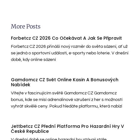
More Posts
Forbetcz CZ 2026 Co Očekávat A Jak Se Připravit
Forbetcz CZ 2026 přináší nový rozměr do světa sázení, ať už
se jedná o sportovní události, e-sporty nebo loterie. V dnešní
době, kdy online sázení
Gamdomcz CZ Svět Online Kasin A Bonusových
Nabídek
Vítejte v fascinujícím světě Gamdomcz CZ Gamdomcz
bonus, kde se mísí adrenalinové vzrušení z her s možností
vyhrát skvělé ceny. Pokud hledáte platformu, která nabízí
Jettbetcz CZ Přední Platforma Pro Hazardní Hry V
České Republice
V dnešní době se online hazardní hry stávají stále