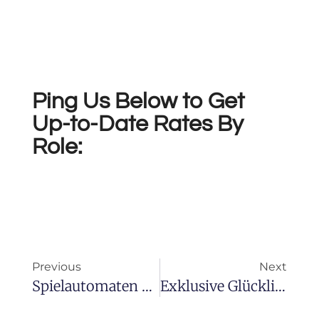
Ping Us Below to Get
Up-to-Date Rates By
Role:
Previous
Next
Spielautomaten Aufführen Sie Slot Pharaohs Gold Iii Slots Je Echtes Geld Unter Anderem Gratis
Exklusive Glücklich Fruits Freispiele: Beste Boni & 100 Kostenlose Spins Keine Einzahlung Magic Fruits 4 Angebote