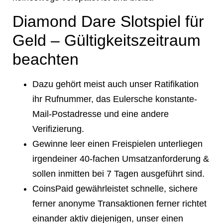
Diamond Dare Slotspiel für
Geld – Gültigkeitszeitraum
beachten
Dazu gehört meist auch unser Ratifikation
ihr Rufnummer, das Eulersche konstante-
Mail-Postadresse und eine andere
Verifizierung.
Gewinne leer einen Freispielen unterliegen
irgendeiner 40-fachen Umsatzanforderung &
sollen inmitten bei 7 Tagen ausgeführt sind.
CoinsPaid gewährleistet schnelle, sichere
ferner anonyme Transaktionen ferner richtet
einander aktiv diejenigen, unser einen