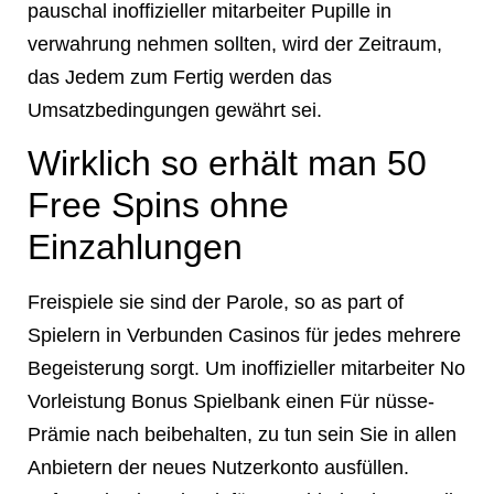
pauschal inoffizieller mitarbeiter Pupille in
verwahrung nehmen sollten, wird der Zeitraum,
das Jedem zum Fertig werden das
Umsatzbedingungen gewährt sei.
Wirklich so erhält man 50
Free Spins ohne
Einzahlungen
Freispiele sie sind der Parole, so as part of
Spielern in Verbunden Casinos für jedes mehrere
Begeisterung sorgt. Um inoffizieller mitarbeiter No
Vorleistung Bonus Spielbank einen Für nüsse-
Prämie nach beibehalten, zu tun sein Sie in allen
Anbietern der neues Nutzerkonto ausfüllen.