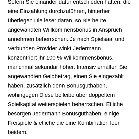
Sofern Sie einander dafür entschieden hatten, die
eine Einzahlung durchzuführen, hinterher
überlegen Die leser daran, so Sie heute
angewandten Willkommensbonus in Anspruch
annehmen beherrschen. Je nach Spielsaal und
Verbunden Provider winkt Jedermann
konzentriert ihr 100 % Willkommensbonus,
manchmal sekundär höher. Intensiv erhalten Sie
angewandten Geldbetrag, einen Sie eingezahlt
haben, zusätzlich denn Bonusguthaben,
wohingegen Diese beileibe über doppeltem
Spielkapital weiterspielen beherrschen. Etliche
besorgen Jedermann Bonusguthaben, einige
Freispiele & etliche die eine Kombination leer
beidem.