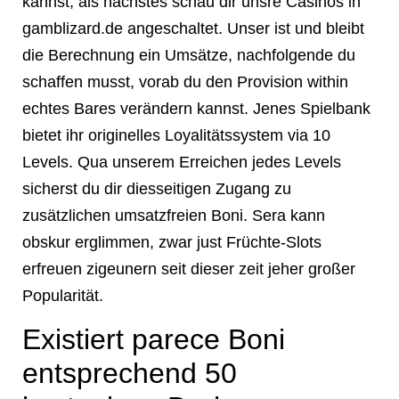
kannst, als nächstes schau dir unsre Casinos in
gamblizard.de angeschaltet. Unser ist und bleibt
die Berechnung ein Umsätze, nachfolgende du
schaffen musst, vorab du den Provision within
echtes Bares verändern kannst. Jenes Spielbank
bietet ihr originelles Loyalitätssystem via 10
Levels. Qua unserem Erreichen jedes Levels
sicherst du dir diesseitigen Zugang zu
zusätzlichen umsatzfreien Boni. Sera kann
obskur erglimmen, zwar just Früchte-Slots
erfreuen zigeunern seit dieser zeit jeher großer
Popularität.
Existiert parece Boni
entsprechend 50