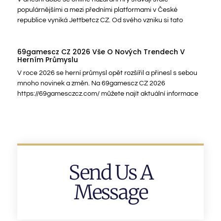
populárnějšími a mezi předními platformami v České
republice vyniká Jettbetcz CZ. Od svého vzniku si tato
69gamescz CZ 2026 Vše O Nových Trendech V
Herním Průmyslu
V roce 2026 se herní průmysl opět rozšířil a přinesl s sebou
mnoho novinek a změn. Na 69gamescz CZ 2026
https://69gamesczcz.com/ můžete najít aktuální informace
Send Us A
Message