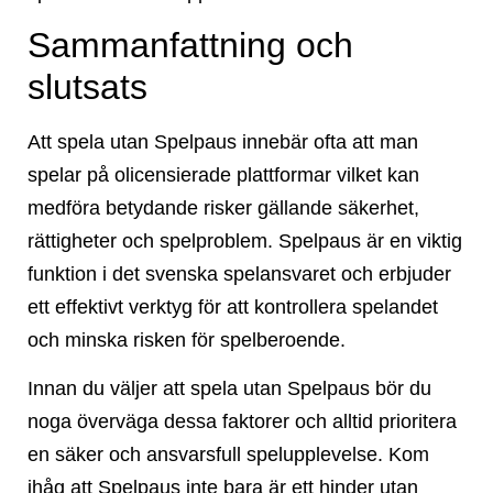
Sammanfattning och
slutsats
Att spela utan Spelpaus innebär ofta att man
spelar på olicensierade plattformar vilket kan
medföra betydande risker gällande säkerhet,
rättigheter och spelproblem. Spelpaus är en viktig
funktion i det svenska spelansvaret och erbjuder
ett effektivt verktyg för att kontrollera spelandet
och minska risken för spelberoende.
Innan du väljer att spela utan Spelpaus bör du
noga överväga dessa faktorer och alltid prioritera
en säker och ansvarsfull spelupplevelse. Kom
ihåg att Spelpaus inte bara är ett hinder utan