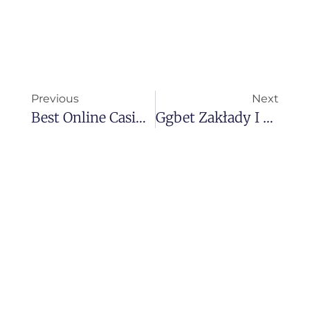
Previous
Next
Best Online Casinos Australia 2025 Top Australian Casino Sites
Ggbet Zakłady I Kasyno ⭐ Oficjalna Strona Ggbet I Logowanie