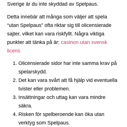
Sverige är du inte skyddad av Spelpaus.
Detta innebär att många som väljer att spela
“utan Spelpaus” ofta riktar sig till olicensierade
sajter, vilket kan vara riskfyllt. Några viktiga
punkter att tänka på är:
casinon utan svensk
licens
Olicensierade sidor har inte samma krav på
spelarskydd.
Det kan vara svårt att få hjälp vid eventuella
tvister eller problemen.
Insättningar och uttag kan vara mindre
säkra.
Risken för spelberoende kan öka utan
verktyg som Spelpaus.