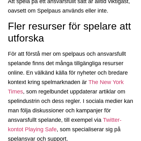
Att spela på ett ansvarsfullt sätt är alltid viktigast,
oavsett om Spelpaus används eller inte.
Fler resurser för spelare att
utforska
För att förstå mer om spelpaus och ansvarsfullt
spelande finns det många tillgängliga resurser
online. En välkänd källa för nyheter och bredare
kontext kring spelmarknaden är
The New York
Times
, som regelbundet uppdaterar artiklar om
spelindustrin och dess regler. I sociala medier kan
man följa diskussioner och kampanjer för
ansvarsfullt spelande, till exempel via
Twitter-
kontot Playing Safe
, som specialiserar sig på
spelansvar och support.