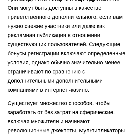
Они могут быть доступны в качестве
приветственного дополнительного, если вам
нужно свежие участники или даже как
рекламная публикация в отношении
существующих пользователей. Следующие
бонусы регистрации включают определенные
условия, однако обычно значительно менее
ограничивают по сравнению с
дополнительными дополнительными
компаниями в интернет -казино.
Существует множество способов, чтобы
заработать от без затрат на сферические,
включая множители и начинают
революционные джекпоты. Мультипликаторы