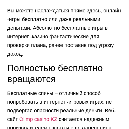
Вы можете наслаждаться прямо здесь, онлайн
-игры бесплатно или даже реальными
деньгами.
Абсолютно бесплатные игры в
интернет -казино фантастические для
проверки плана, ранее поставив под угрозу
доход.
Полностью бесплатно
вращаются
Бесплатные спины – отличный способ
попробовать в интернет -игровых играх, не
подвергая опасности реальные деньги. Веб-
сайт
Olimp casino KZ
считается надежным
производителем азарта и еще адреналина.