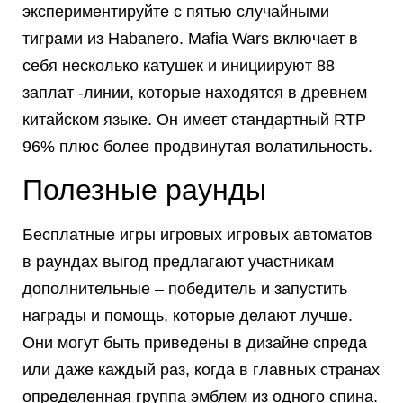
экспериментируйте с пятью случайными
тиграми из Habanero. Mafia Wars включает в
себя несколько катушек и инициируют 88
заплат -линии, которые находятся в древнем
китайском языке. Он имеет стандартный RTP
96% плюс более продвинутая волатильность.
Полезные раунды
Бесплатные игры игровых игровых автоматов
в раундах выгод предлагают участникам
дополнительные – победитель и запустить
награды и помощь, которые делают лучше.
Они могут быть приведены в дизайне спреда
или даже каждый раз, когда в главных странах
определенная группа эмблем из одного спина.