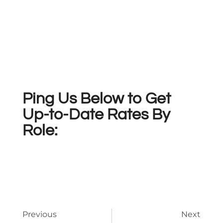
Ping Us Below to Get
Up-to-Date Rates By
Role:
Previous
Next