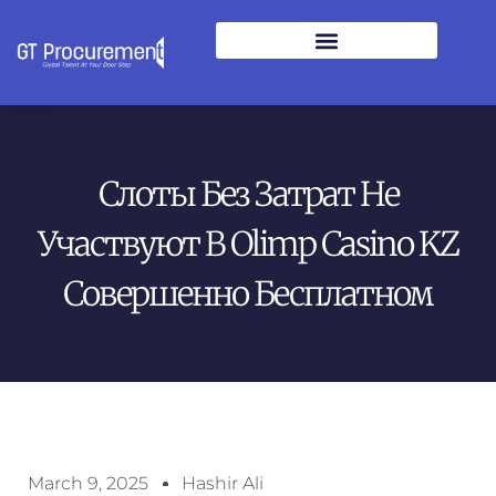
Слоты Без Затрат Не
Участвуют В Olimp Casino KZ
Совершенно Бесплатном
March 9, 2025
Hashir Ali