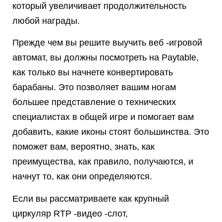
который увеличивает продолжительность
любой награды.
Прежде чем вы решите выучить веб -игровой
автомат, вы должны посмотреть на Paytable,
как только вы начнете конвертировать
барабаны. Это позволяет вашим ногам
большее представление о технических
специалистах в общей игре и помогает вам
добавить, какие иконы стоят большинства. Это
поможет вам, вероятно, знать, как
преимущества, как правило, получаются, и
начнут то, как они определяются.
Если вы рассматриваете как крупный
циркуляр RTP -видео -слот,