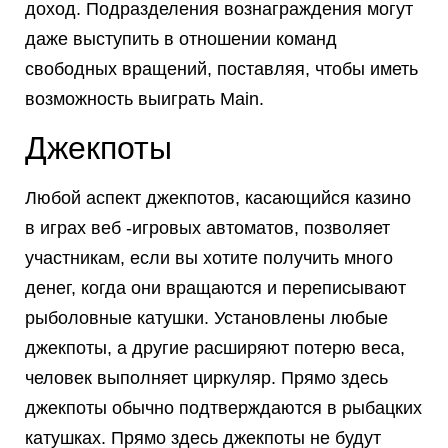
доход. Подразделения вознаграждения могут
даже выступить в отношении команд
свободных вращений, поставляя, чтобы иметь
возможность выиграть Main.
Джекпоты
Любой аспект джекпотов, касающийся казино
в играх веб -игровых автоматов, позволяет
участникам, если вы хотите получить много
денег, когда они вращаются и переписывают
рыболовные катушки. Установлены любые
джекпоты, а другие расширяют потерю веса,
человек выполняет циркуляр. Прямо здесь
джекпоты обычно подтверждаются в рыбацких
катушках. Прямо здесь джекпоты не будут